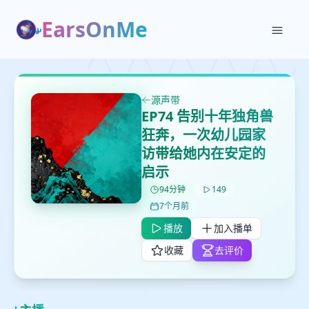
EarsOnMe
源声带
EP74 告别十年独角兽
✕
✕
✕
打分
删除确认
狂奔，一次幼儿园家
加入播单
访带给她内在安定的
鼠标下留人
启示
94分钟
149
创建
留
取消
确认删除
7个月前
下
高
播放
加入播单
见
收藏
去评价
最长200字