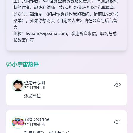
生》共同作者，500强外企商务战略负责人，“有意思教练”
特约作者、教练和讲师，“奴隶社会-诺言社区”分享嘉宾。
公众号：趣活家 （如果你想预约我的教练，请前往公众号
菜单），如果你想购买《自定义人生》请在公众号后台留
言
邮箱：
liyuan@vip.sina.com
，欢迎听众来信，职场与成
长故事自荐
小宇宙热评
也是开心啊
2
7个月前
四川
沙发码住
方糖Doctrine
1
7个月前
山西
铁肩担道义，妙手著文章。