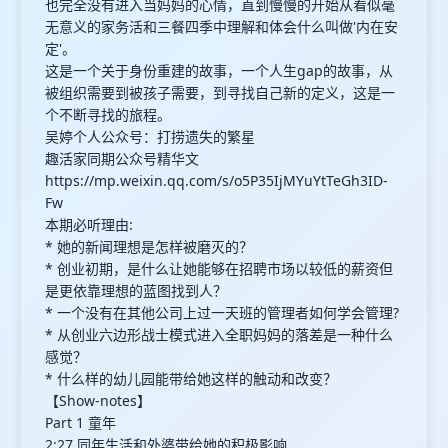
也完全没有进入当妈妈的心情，直到慢慢的开始从看似毫
无意义的家务活和三餐四季中理解和体会什么叫做'内在安
定'。
这是一个关于身份重建的故事，一个人生gap的故事，从
被组织需要到被孩子需要，到寻找自己新的定义，这是一
个不断寻找的旅程。
吴婷个人公众号：打捞遗失的繁星
趣活家同期公众号精华文
https://mp.weixin.qq.com/s/o5P35IjMYuYtTeGh3ID-
Fw
本期必听理由:
* 她的新闻理想是怎样被磨灭的？
* 创业初期，是什么让她能够在招聘市场以较低的薪资但
是更依靠理想的蓝图找到人？
* 一个没有在其他公司上过一天班的管理者如何学会管理?
* 从创业六边形战士模式进入全职妈妈的落差是一种什么
感觉？
* 什么样的幼儿园能带给她这样的触动和改变？
【Show-notes】
Part 1 童年
2:27 同年生活和外婆带给她的积极影响