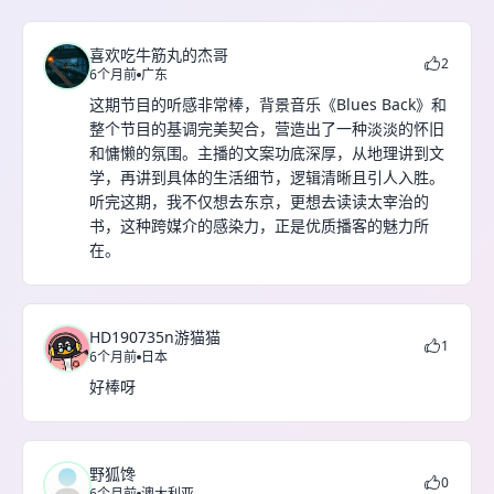
喜欢吃牛筋丸的杰哥
2
6个月前
广东
这期节目的听感非常棒，背景音乐《Blues Back》和
整个节目的基调完美契合，营造出了一种淡淡的怀旧
和慵懒的氛围。主播的文案功底深厚，从地理讲到文
学，再讲到具体的生活细节，逻辑清晰且引人入胜。
听完这期，我不仅想去东京，更想去读读太宰治的
书，这种跨媒介的感染力，正是优质播客的魅力所
在。
HD190735n游猫猫
1
6个月前
日本
好棒呀
野狐馋
0
6个月前
澳大利亚