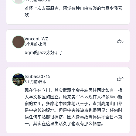
难怪上次去高原寺，感觉有种自由散漫的气息令我喜
欢
Vincent_WZ
0
6个月前
上海
bgm的Jazz太好听了
tsubasa0715
0
6个月前
日本
现在住在立川，其实武藏小金井站再往西比如有一桥
大学文教区的国立，原来美军基地现在人称多摩小新
宿的立川，多摩老中聚集地八王子，直到高尾山口都
是中央线的腹地。但是中央线缺点也很明显：任何时
候任何车站都很拥挤，因人身事故等停运率全日本第
一，其实在这里生活久了也没有那么惬意。