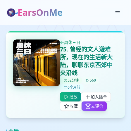
EarsOnMe
周休三日
75. 曾经的文人避难
所，现在的生活新大
✕
✕
✕
打分
删除确认
陆，聊聊东京西郊中
加入播单
央沿线
鼠标下留人
52分钟
560
6个月前
创建
留
取消
确认删除
播放
加入播单
下
高
收藏
去评价
见
最长200字