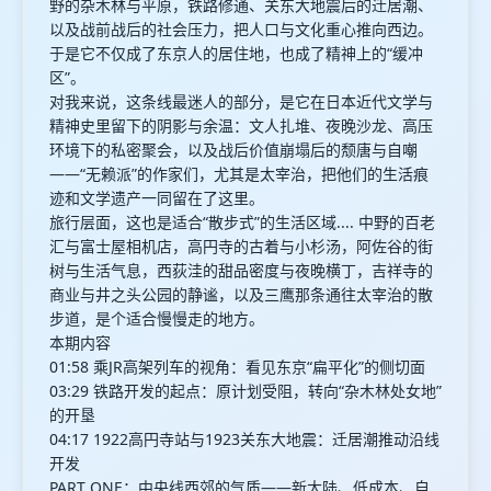
野的杂木林与平原，铁路修通、关东大地震后的迁居潮、
以及战前战后的社会压力，把人口与文化重心推向西边。
于是它不仅成了东京人的居住地，也成了精神上的“缓冲
区”。
对我来说，这条线最迷人的部分，是它在日本近代文学与
精神史里留下的阴影与余温：文人扎堆、夜晚沙龙、高压
环境下的私密聚会，以及战后价值崩塌后的颓唐与自嘲
——“无赖派”的作家们，尤其是太宰治，把他们的生活痕
迹和文学遗产一同留在了这里。
旅行层面，这也是适合“散步式”的生活区域.... 中野的百老
汇与富士屋相机店，高円寺的古着与小杉汤，阿佐谷的街
树与生活气息，西荻洼的甜品密度与夜晚横丁，吉祥寺的
商业与井之头公园的静谧，以及三鹰那条通往太宰治的散
步道，是个适合慢慢走的地方。
本期内容
01:58 乘JR高架列车的视角：看见东京“扁平化”的侧切面
03:29 铁路开发的起点：原计划受阻，转向“杂木林处女地”
的开垦
04:17 1922高円寺站与1923关东大地震：迁居潮推动沿线
开发
PART ONE：中央线西郊的气质——新大陆、低成本、自