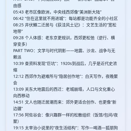
由感
05:43 老市区像欧洲，中央线西郊像“美洲新大陆”
06:42 “住在这里就不用进城”：每站都是功能齐全的小社区
08:25 井伏鱒二迁居与《荻洼风土记》：文艺生活的“宽松
地带”
09:28 个人体感：老东京更规训，西郊更松弛（逆行、横
穿变多）
PART TWO：文学与时代阴影——地震、沙龙、战争与无
赖派
10:39 查资料发现“巨坑”：1920s到战后，几乎是近代史浓
缩
12:12 西郊作为避难所与“隐居创作地”：白天写作，夜晚聚
会
13:09 关东大地震后的西迁：老城崩塌，人口与文化重心
向西移动
14:51 文人也随迁居潮而来：郊外更适合创作、也更像“新
边疆”
17:56 阿佐谷会：像兴趣群一样的松散组织（饭馆/包间/夜
聚）
19:15 太宰治小说里的“夜生活结构”：写作—喝酒—狐朋狗