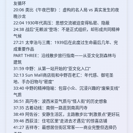
友循环
20:06 类比《午夜巴黎》：虚构的名人局 vs 真实发生的夜
晚沙龙
22:04 1930年代高压：思想交流被迫变得私密、隐蔽
24:38 战后“无赖派”登场：不是正式组织，却形成共同精神
气候
27:21 太宰治与三鹰：1939后在此度过生命最后几年、完
成重要作品
PART THREE：沿线散步旅行指南——从亚文化到森林与
建筑
31:59 中野：从第一站开始的“亚文化入口”
32:13 Sun Mall商店街和中野百老汇：年代感、御宅圣
地、手办旧物与“密度”
33:40 中野的精神隐喻：包容小众、沉浸兴趣的“废柴支线”
气质
36:51 高円寺：波西米亚气质与“怪人街”的历史想象
37:35 古着动线：南侧一路逛到南高円寺
38:49 阿佐谷：安静生活区，主路散步比“刺激景点”更好玩
39:46 西荻洼：住宅区里“走进去才遇见”的惊喜店铺
41:27 吉祥寺：最想居住街区常客——商业完整但选择仍