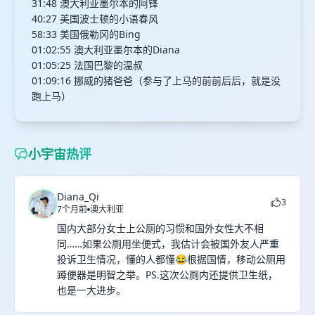
31:48 澳大利亚墨尔本的阿锋
40:27 美国波士顿的小语春风
58:33 美国俄勒冈的Bing
01:02:55 澳大利亚墨尔本的Diana
01:05:25 法国巴黎的温叔
01:09:16 挪威的猪爸爸（参与了上马的前前后后，就是没
跑上马）
小宇宙热评
Diana_Qi
3
7个月前
澳大利亚
国内大部分女士上公厕的习惯和国外女性大不相
同……如果公厕用坐便式，我估计会被国外友人严重
投诉卫生情况，懂的人都懂😂根据国情，移动公厕用
蹲便器是明智之举。PS.这次公厕内还提供卫生纸，
也是一大进步。