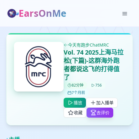
EarsOnMe
✕
✕
✕
打分
删除确认
加入播单
今天有跑步ChatMRC
Vol. 74 2025上海马拉
鼠标下留人
松(下篇)-这群海外跑
者都说这飞的打得值
创建
留
取消
确认删除
了
下
82分钟
756
高
7个月前
见
播放
加入播单
收藏
去评价
最长200字
取消
确定