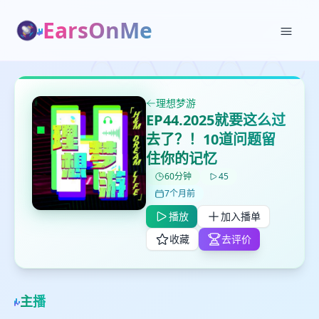
EarsOnMe
✕
✕
✕
打分
删除确认
加入播单
理想梦游
鼠标下留人
EP44.2025就要这么过
去了？！10道问题留
创建
留
取消
确认删除
住你的记忆
下
60分钟
45
高
7个月前
见
播放
加入播单
收藏
去评价
最长200字
取消
确定
主播