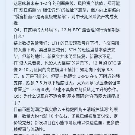
这意味着未来 1–2 年的利率曲线、风险资产估值，都可能
在“现任偏鹰 vs 继任偏鸽”的拉扯下震荡，但方向上更偏向
“慢宽松而不是再度极端紧缩”，对中长期风险资产构成支
撑。
Q4：在这样的大环境下，12 月 BTC 最合理的行情预期是
什么？
链上数据告诉我们：LTH 的已实现盈亏在下行、向交易所
转入量下降，卖出意愿减弱；STH 的恐慌盘基本清洗完
毕。但新的地址、新资金并未明显恢复，新需求不足。
在“没人急着卖、也没人大幅买”的背景下，12 月的 BTC 更
像 8–10 万区间的高位横盘＋插针：短期向下刺穿 8.3
万、8 万是可能的，但要一路砸穿 URPD 在 8 万附近的强
支撑，跌到 7.5 万以下难度很大。大方向是“抛压渐弱但需
求匮乏”：不再深跌，但也不具备立刻反转走主升的条件。
Q5：为什么说现在不适合用“基本面研究”在币圈大规模出
手？
目前币圈能满足“真实收入＋稳健回购＋清晰护城河”的项
目，数量大约也就 10 个左右，多数已经被反复讨论、定
价较充分；新发项目在小熊市阶段难以快速造血，更多依
赖叙事与流动性。