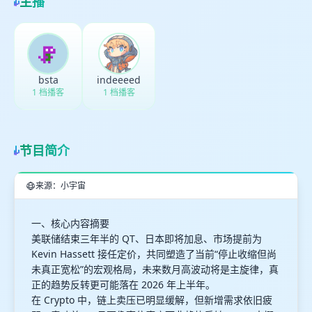
主播
最长200字
取消
确定
bsta
indeeeed
1 档播客
1 档播客
节目简介
来源：小宇宙
一、核心内容摘要
美联储结束三年半的 QT、日本即将加息、市场提前为
Kevin Hassett 接任定价，共同塑造了当前“停止收缩但尚
未真正宽松”的宏观格局，未来数月高波动将是主旋律，真
正的趋势反转更可能落在 2026 年上半年。
在 Crypto 中，链上卖压已明显缓解，但新增需求依旧疲