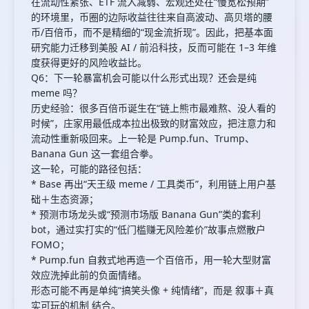
在流动性紧张、ETF 流入减弱、宏观还处在“慢宽松预期”
的环境里，币圈的边际收益往往来自高波动、高贝塔的腰
币/百倍币，而不是精细的“现金流折现”。因此，把基本面
研究能力迁移到美股 AI / 前沿科技，反而可能在 1–3 年维
度获得更好的风险收益比。
Q6：下一轮暴富机会可能以什么形式出现？还会是纯
meme 吗？
历史经验：很多百倍币诞生在“链上熊市最难熬、没人看的
时候”，庄家用最低成本拉出极致的财富效应，把注意力和
流动性重新吸回来。上一轮是 Pump.fun、Trump、
Banana Gun 这一套组合拳。
这一轮，可能的路径包括：
* Base 再出“天王级 meme / 工具类币”，利用链上用户基
础＋生态资源；
* 预测市场龙头或“预测市场版 Banana Gun”类的套利
bot，通过实打实的“低门槛赚无风险差价”故事点燃散户
FOMO；
* Pump.fun 自救式地再造一个百倍币，用一轮大型财富
效应洗掉此前的负面情绪。
形态可能不再是单纯“搞笑头像 + 纯情绪”，而是 叙事＋真
实可玩的机制 结合。