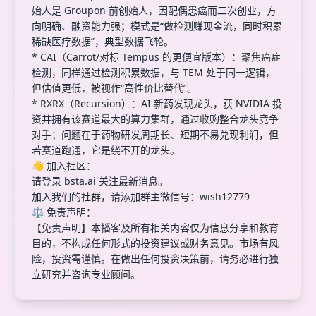
始人是 Groupon 前创始人，因配偶患癌而二次创业，方
向明确、融资能力强；模式是“做检测赚现金流，同时积累
稀缺医疗数据”，典型数据飞轮。
* CAI（Carrot/对标 Tempus 的更便宜版本）：聚焦癌症
检测，同样通过检测积累数据，与 TEM 处于同一逻辑，
但估值更低，被视作“高性价比替代”。
* RXRX（Recursion）：AI 新药发现龙头，获 NVIDIA 投
资并拥有该赛道最大的算力集群，通过收购整合龙头竞争
对手；问题在于药物研发周期长、短期不易兑现利润，但
若赛道跑通，它是绕不开的龙头。
👋 加入社区：
请登录 bsta.ai 关注最新消息。
加入我们的社群，请添加群主微信号：wish12779
⚖️ 免责声明：
【免责声明】本播客及所有相关内容仅为信息分享和教育
目的，不构成任何形式的投资建议或财务意见。市场有风
险，投资需谨慎。在做出任何投资决策前，请务必进行独
立研究并咨询专业顾问。