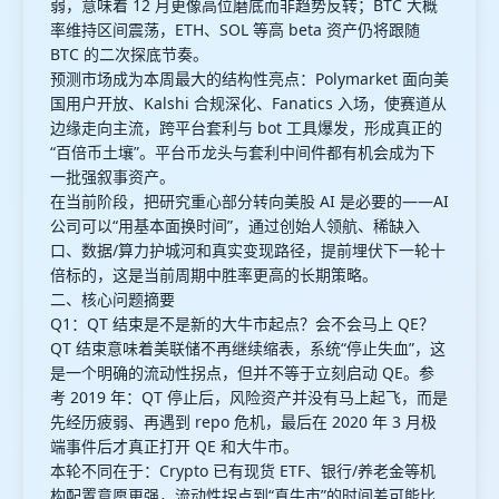
弱，意味着 12 月更像高位磨底而非趋势反转；BTC 大概
率维持区间震荡，ETH、SOL 等高 beta 资产仍将跟随
BTC 的二次探底节奏。
预测市场成为本周最大的结构性亮点：Polymarket 面向美
国用户开放、Kalshi 合规深化、Fanatics 入场，使赛道从
边缘走向主流，跨平台套利与 bot 工具爆发，形成真正的
“百倍币土壤”。平台币龙头与套利中间件都有机会成为下
一批强叙事资产。
在当前阶段，把研究重心部分转向美股 AI 是必要的——AI
公司可以“用基本面换时间”，通过创始人领航、稀缺入
口、数据/算力护城河和真实变现路径，提前埋伏下一轮十
倍标的，这是当前周期中胜率更高的长期策略。
二、核心问题摘要
Q1：QT 结束是不是新的大牛市起点？会不会马上 QE？
QT 结束意味着美联储不再继续缩表，系统“停止失血”，这
是一个明确的流动性拐点，但并不等于立刻启动 QE。参
考 2019 年：QT 停止后，风险资产并没有马上起飞，而是
先经历疲弱、再遇到 repo 危机，最后在 2020 年 3 月极
端事件后才真正打开 QE 和大牛市。
本轮不同在于：Crypto 已有现货 ETF、银行/养老金等机
构配置意愿更强，流动性拐点到“真牛市”的时间差可能比