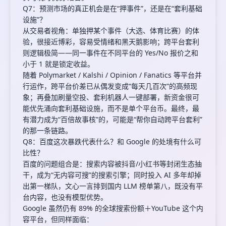
Q7：预测市场的真正机会是在“押事件”，还是在“套利基础
设施”？
从交易者视角：单独押某个事件（大选、体育比赛）的体
验，很接近博彩，容易受情绪和黑天鹅影响；跨平台套利
则逻辑极简——同一事件在不同平台的 Yes/No 报价之和
小于 1 就是锁定收益。
随着 Polymarket / Kalshi / Opinion / Fanatics 等平台并
行运作，跨平台价差已从偶发变成“每天几百次”的高频现
象；再叠加刷量空投、套利机器人一键部署，新资金很可
能优先涌向套利基础设施，而不是单个平台币。最终，最
有潜力成为“百倍故事核”的，可能是“帮你自动跨平台套利”
的那一条链路。
Q8：百度这次暴跌代表什么？和 Google 的处境有什么可
比性？
百度的问题组合是：搜索内容被抖音/小红书等封闭生态抽
干，成为“无内容可搜”的搜索引擎；同时投入 AI 多年却掉
出第一梯队，文心一言排到国内 LLM 榜单第八，既没有平
台内容，也没有模型优势。
Google 虽然仍有 89% 的全球搜索份额＋YouTube 这个内
容平台，但同样面临：