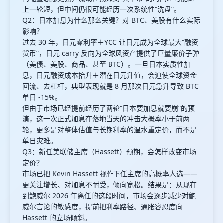
上一轮短，但中间仍很可能经历一次系统性“洗盘”。
Q2：日本加息为什么那么关键？对 BTC、美股有什么实际
影响？
过去 30 年，日元零利率＋YCC 让日元成为全球最大“融资
货币”，日元 carry 反向为全球风资产提供了巨量廉价子弹
（美债、美股、商品、甚至 BTC）。一旦日本实质性加
息，日元融资成本抬升＋潜在日元升值，会迫使全球资金
回流、去杠杆，典型表现就是 8 月那次日元急升导致 BTC
单日 -15%。
但由于市场已经提前经历了两轮“日本要加息就要崩”的预
演，这一次正式加息在落地当天的冲击大概率小于前两
轮，更多是对整体估值与长期利率的温水重定价，而不是
单日灾难。
Q3：新任美联储主席（Hassett）预期，会怎样改变市场
定价？
市场已把 Kevin Hassett 视作下任主席的高概率人选——
更关注增长、对加息不耐受，倾向宽松。结果是：从现在
到鲍威尔 2026 年离任的这段时间，市场会逐步减少对鲍
威尔言论的敏感度，提前把利率路径、通胀容忍度向
Hassett 的立场倾斜。