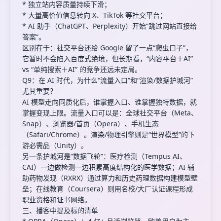
* 独立站内容质量持续下滑；
* 大量高价值信息转向 X、TikTok 等社交平台；
* AI 助手（ChatGPT、Perplexity）开始“跳过网站直接给
答案”。
区别在于：社交平台还给 Google 留了一点“爬虫口子”，
它暂时不会陷入百度式绝境，但长期看，“内容平台＋AI”
vs “单纯搜索＋AI” 的竞争还远未定局。
Q9：在 AI 时代，为什么“流量入口”和“渲染/数据护城河”
尤其重要？
AI 模型走向同质化后，谁掌握入口、谁掌握独特数据，就
掌握变现上限。流量入口可以是：全球社交平台（Meta、
Snap）、浏览器/首页（Opera）、手机生态
（Safari/Chrome）。渲染/物理引擎则是“世界模型”的下
游必需品（Unity）。
另一条护城河是“数据飞轮”：医疗检测（Tempus AI、
CAI）一边做检测一边积累高度结构化的医学数据；AI 辅
助药物发现（RXRX）通过算力和历史药理数据构建模型壁
垒；在线教育（Coursera）则用名校/大厂认证课程形成
职业资格和证书网络。
三、播客中提及标的清单