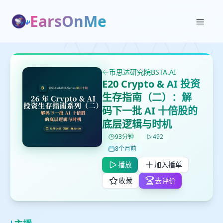
EarsOnMe
币思达研究院BSTA.AI
E20 Crypto & AI 投资
生存指南（二）：解
码下一批 AI 十倍股的
底层逻辑与时机
✕
✕
✕
打分
删除确认
加入播单
93分钟
492
鼠标下留人
8个月前
播放
加入播单
创建
留
收藏
去评价
取消
确认删除
下
高
见