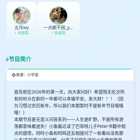
五月wy
一点都不困_yi8h
1 档播客
1 档播客
节目简介
来源：小宇宙
首先呢在2026年的第一天，向大家问好！希望雨无伦次所
有的听众在新的一年都可以幸福平安，发大财！！！（因
为习惯过农历新年，所以我们本期暂时不是新年节目哦嘻
嘻！）
本期节目是无意义问答系列——人生是旷野，不是所有游
荡都意味着迷失！小鱼最近读了巴菲特儿子Peter书籍中观
点的感悟，同时小鱼和阿鸣还互相提问了一些看似没有那
么多“实际意义”的问题，分享了日常生活的小乐趣和奇思