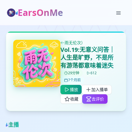
EarsOnMe
✕
✕
✕
打分
删除确认
加入播单
雨无伦次）
鼠标下留人
Vol.19:无意义问答｜
人生是旷野，不是所
创建
有游荡都意味着迷失
留
取消
确认删除
下
29分钟
612
高
7个月前
见
播放
加入播单
收藏
去评价
最长200字
主播
取消
确定