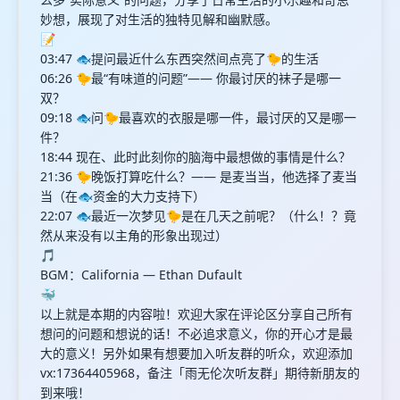
妙想，展现了对生活的独特见解和幽默感。
📝
03:47 🐟提问最近什么东西突然间点亮了🐤的生活
06:26 🐤最“有味道的问题”—— 你最讨厌的袜子是哪一
双？
09:18 🐟问🐤最喜欢的衣服是哪一件，最讨厌的又是哪一
件？
18:44 现在、此时此刻你的脑海中最想做的事情是什么？
21:36 🐤晚饭打算吃什么？—— 是麦当当，他选择了麦当
当（在🐟资金的大力支持下）
22:07 🐟最近一次梦见🐤是在几天之前呢？（什么！？竟
然从来没有以主角的形象出现过）
🎵
BGM：California — Ethan Dufault
🐳
以上就是本期的内容啦！欢迎大家在评论区分享自己所有
想问的问题和想说的话！不必追求意义，你的开心才是最
大的意义！另外如果有想要加入听友群的听众，欢迎添加
vx:17364405968，备注「雨无伦次听友群」期待新朋友的
到来哦！