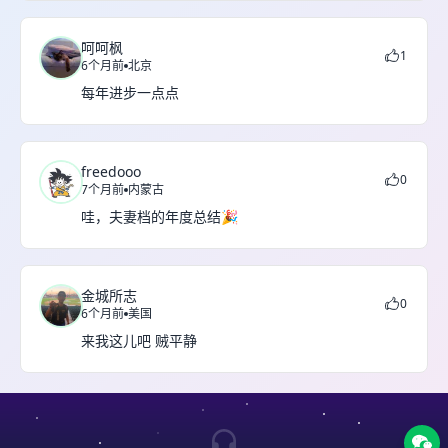
呵呵枫
1
6个月前
北京
每年进步一点点
freedooo
0
7个月前
内蒙古
哇，夫妻档的年度总结🎉
金城所志
0
6个月前
美国
来我这儿吧 贼平静