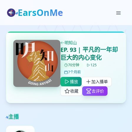
EarsOnMe
✕
✕
✕
打分
删除确认
加入播单
明知山
鼠标下留人
EP. 93 | 平凡的一年却
巨大的内心变化
创建
70分钟
125
留
取消
确认删除
下
7个月前
高
播放
加入播单
见
收藏
去评价
最长200字
主播
取消
确定