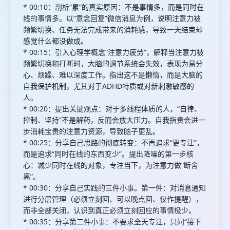
* 00:10：剖析“累”的真实原因：不是事情多，而是同时在
线的事情多。以“意念回复”微信消息为例，说明注意力被
频繁切换、任务无法完成带来的消耗感，导致一天结束却
感觉什么都没做成。
* 00:15：引入心理学概念“注意力疲劳”，解释当注意力被
频繁切换和打断时，大脑的调节系统会失效，表现为易分
心、烦躁、难以深度工作。指出这不是懒惰，而是大脑的
自我保护机制，尤其对于ADHD特质或对新刺激敏感的
人。
* 00:20：提出关键观点：对于多线程体质的人，“自律、
控制、坚持”不是解药，反而会放大压力。自我指责会进一
步消耗宝贵的注意力资源，导致脑子更乱。
* 00:25：分享自己思路的彻底转变：不再追求“更专注”，
而是追求“同时在线的东西变少”。提出降噪的第一步核
心：减少同时在线的对象，专注当下，为注意力做“断舍
离”。
* 00:30：分享自己实践的三件小事。第一件：对消息通知
进行分层管理（必须立刻回、可以晚点回、仅作提醒），
而非全部关闭，认识到真正必须立刻回应的事情极少。
* 00:35：分享第二件小事：不要求全天专注，只问“接下