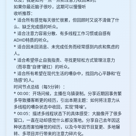
如果你最近脑子很吵，这期可以慢慢听
收听推荐：
* 适合所有感觉每天很忙很累，但回顾时又说不清做了什
么、缺乏完成感的听众。
* 适合注意力容易分散、有多线程工作习惯或自感有
ADHD特质的听众。
* 适合因未回消息、未完成任务而经常感到内疚和焦虑的
人。
* 适合希望停止自我指责、寻找更轻松方式管理注意力
（而非靠“自律”硬扛）的听众。
* 适合所有希望在现代生活的嘈杂中，找回内心平静和“在
场感”的人。
时间节点总结（每5分钟）：
* 00:00：开场问候，主播在乌镇录制。分享近期因事务繁
多导致播客断更的经历，引出本期主题：如何将注意力从
多线程的嘈杂状态中收回，实现“降噪”。
* 00:05：描述多线程状态下的具体感受：大脑像开了很多
窗口，一直在动却感觉什么都没落地。分享自己去年因这
种状态而害怕睡觉的经历，以及今年因节目复更、多地辗
转、多项目并行带来的注意力碎片化。