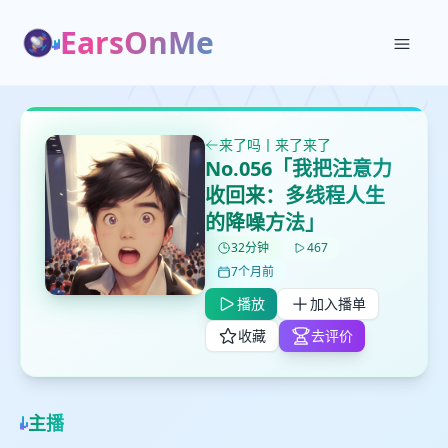
EarsOnMe
来了吗丨来了来了
✕
✕
✕
No.056「我把注意力
打分
删除确认
加入播单
收回来：多线程人生
鼠标下留人
的降噪方法」
32分钟
467
创建
7个月前
留
取消
确认删除
下
播放
加入播单
高
收藏
去评价
见
最长200字
主播