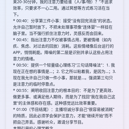
来20-30分钟，我的注意力要给谁（人/事/物）？”不追求
效率，只要求不一心二用。通过冥想等方式练习活在当
下。
* 00:40：分享第三件小事：接受“没有回完消息”的状态。
允许自己暂时放下，不把未处理事项像“连体婴”一样挂在
脑子里。当不强行抓住注意力时，灵感反而会回来。
* 00:45：指出注意力不仅被事情占用，更被情绪（如内
疚、焦虑、对过去的回放）消耗。这些情绪像后台运行的
APP，悄悄耗能。降噪的第二层是识别并承认这些占用注
意力的情绪。
* 00:50：提供一个轻量级心理练习“三句话降噪法”：1. 我
现在正在想的事情是…；2. 它之所以粘着我，是因为…；3.
现在我允许自己只做一件小事，那就是…。强调第三句只
是注意力的临时停靠点。
* 00:55：阐明收回注意力的根本目的：不是为了更高效、
做更多事、或满足他人期待，而是为了找回“我在我自己这
里”的主体感和存在感。这种感觉远比效率重要。
* 01:00（节目结尾）：主播坦诚分享自己“很容易被消耗”
的特质，因此必须学会保护注意力，才能“继续开始”而不
把自己弄丢。感谢听众，邀请分享节目。
本期引用的心理学概念