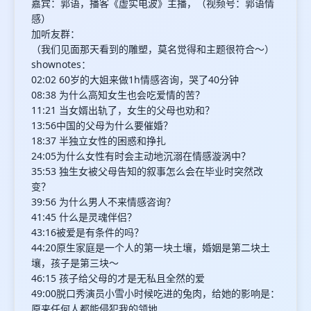
嘉宾：郭语，播客《虚实电波》主播，（视频号：郭语情
感）
加听友群：
（我们见面那天看到的雕塑，莫名觉得和主题很符合～）
shownotes：
02:02 60岁的大姐来做1h情感咨询，哭了40分钟
08:38 为什么高知女生也会吃爱情的苦？
11:21 当女婿出轨了，女生的父母也劝和？
13:56中国的父母为什么要催婚？
18:37 半独立女性的困惑和挣扎
24:05为什么女性有时会主动地沉溺在情感漩涡中？
35:53 独生女被父母告知的叙事怎么会在毕业时突然改
变？
39:56 为什么男人不来情感咨询？
41:45 什么是灵魂伴侣？
43:16被爱是有条件的吗？
44:20原生家庭是一个人的第一块土壤，婚姻是第二块土
壤，孩子是第三块～
46:15 孩子给父母的才是无私且全然的爱
49:00脱口秀演员小雪小时候吃进的兔肉，给她的影响是：
原来任何人都能侵犯我的领地