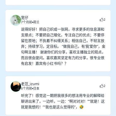
宽仔
2
7个月前
荷兰
说得好好！把自己织成一张网，寻求更多的信息源和
支撑点；不要把自己矮化，专注自己的优点；不要停
留在原地；不执着不纠缠关系；相信自己，不轻言放
弃；持续学习，定目标。 “做我自己，有‘我’爱你”，金
句啊主播！ 谢谢你们的分享，喜欢主播独立的观点，
而且很会提问。喜欢嘉宾坚定有力的分享，很专业很
有启发！嘉宾有小红书吗？？
老范_izumi
2
6个月前
日本
听完了！感觉这一期把我很多的想法用专业的解释给
聊讲出来了，一边听，一边：“啊对对对！”“就是！这
就是我想的！”“我也是这么觉得的”，🤣