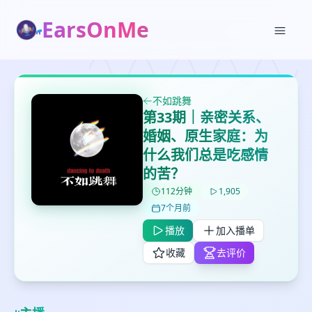
EarsOnMe
不如跳舞
第33期｜亲密关系、
婚姻、原生家庭：为
什么我们总是吃感情
的苦？
✕
✕
✕
112分钟
1,905
打分
删除确认
加入播单
7个月前
鼠标下留人
播放
加入播单
收藏
去评价
创建
留
取消
确认删除
下
高