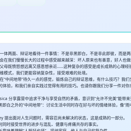
一体两面、辩证地看待一件事情：不是非黑即白，不是非此即彼，而是两
会在我们慢慢长大的过程中感受越来越深：坏人原来也有善意，好人也做
父母既愤怒想远离又感恩想亲近……这种复杂的感受是成长成熟的心理经
维模式，我们更能容纳复杂性，接受艰难的处境。
在“中间地带”待久一点的感觉，锻炼自己的辩证思维，有什么技巧？我们
”的体验，和我们亲自实践过觉得有用的技巧。也请你跟我们分享一件对你
0｜Jessica 分享露营中追求干净与享受自然的矛盾，意识到“允许不完美”能
30｜非黑即白之外的“中间地带”：讨论生活中同时存在好与坏的情绪体验，像“雨
00｜Zoey 提出面对人生问题时，需容忍尚未解决的状态，这是成熟的一部分。
00｜如何同时接受世界的进步与混乱、健康与疼痛共存的事实。
00｜成长意味着理解“人既好也坏”，接纳家庭、他人与自己的复杂性。