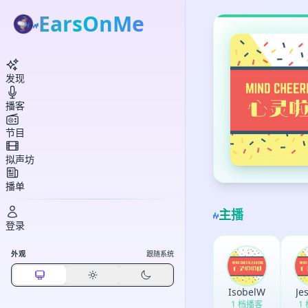
EarsOnMe
发现
播客
节目
拟声坊
播单
主播
登录
外观
跟随系统
IsobelW
Je
1 档播客
1