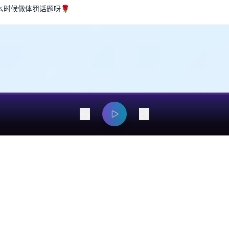
么时候做体罚话题呀🌹
dangyaming@outlook.com
© 2026 EarsOnMe. All rights reserved.