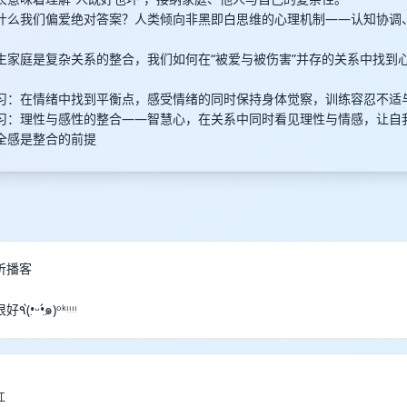
:00｜为什么我们偏爱绝对答案？人类倾向非黑即白思维的心理机制——认知协
00｜原生家庭是复杂关系的整合，我们如何在“被爱与被伤害”并存的关系中找
00｜练习：在情绪中找到平衡点，感受情绪的同时保持身体觉察，训练容忍不
:00｜练习：理性与感性的整合——智慧心，在关系中同时看见理性与情感，让
0｜安全感是整合的前提
听播客
哇这期话题很好٩(•̤̀ᵕ•̤́๑)ᵒᵏᵎᵎᵎᵎ
江