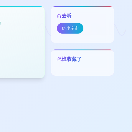
去听
带
小宇宙
谁收藏了
留
下
高
见