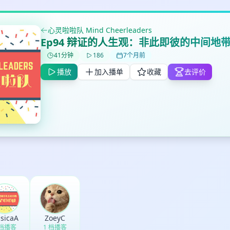
心灵啦啦队 Mind Cheerleaders
Ep94 辩证的人生观：非此即彼的中间地
✕
✕
✕
打分
删除确认
41分钟
186
7个月前
加入播单
播放
加入播单
收藏
去评价
鼠标下留人
创建
取消
确认删除
最长200字
取消
确定
ssicaA
ZoeyC
 档播客
1 档播客