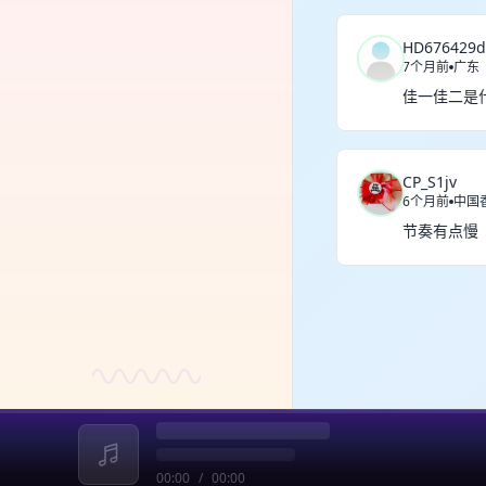
HD676429d
7个月前
广东
佳一佳二是
CP_S1jv
6个月前
中国
节奏有点慢
00:00
/
00:00
收起