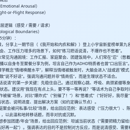
otional Arousal）
t-or-Flight Response）
制
层逻辑（感受 / 需要 / 请求）
ogical Boundaries）
5分钟）：
开场问候，分享上一期节目（《我开始和内疚和解》）登上小宇宙新星榜单第九
会、工作压力增多的场景下，如何“练习把话说清，不爆炸也不憋着”。
析年末常见沟通困境：工作汇报、家庭聚会、团建饭局中，人们常在“忍”（憋着
播以自身冬至聚餐分享为例，坦言自己作为ADHD特质者也曾“口出狂言”
入心理学概念“情绪唤醒水平”，解释当情绪被触发时，大脑会进入“战或逃”模
致“说不好话”。强调沟通问题并非“情商低”，而是生理状态不适合。
提出“把话说清”的第一步关键：先稳住自己。通过观察心跳、呼吸、肩颈紧绷等
状态。建议用“我现在有点上头，要不等一等再说？”等话术为自己争取时
对“工作被催”场景，对比“爆炸式”（“别催了！”）和“憋着式”（“好好好，我尽
清状态、说明进度、提出解决方案（如约定确认节点）。
对“家庭聚会被问私事/比较”场景，给出回应范例：表达感受（“压力很大”）、
），以此温和地转移话题，而非对抗或沉默。
对“不想参加团建/年会”场景，给出回应范例：坦诚当前状态（“需要把精力留
态好再一起”）。强调表达的目的不是控制对方反应，而是说清感受、需要