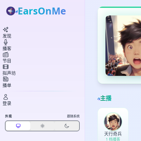
EarsOnMe
发现
播客
节目
拟声坊
播单
主播
登录
外观
跟随系统
天行奇兵
1 档播客