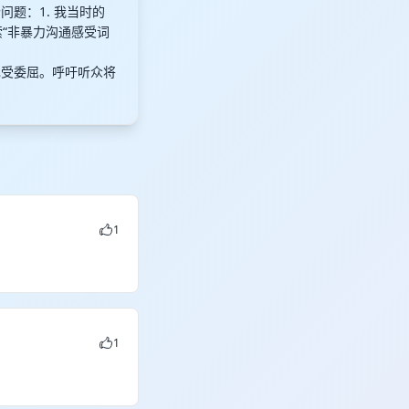
问题：1. 我当时的
索“非暴力沟通感受词
己受委屈。呼吁听众将
1
1