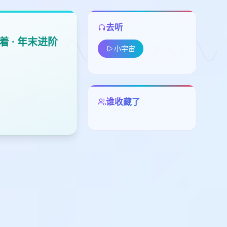
去听
 · 年末进阶
小宇宙
谁收藏了
留
下
高
见