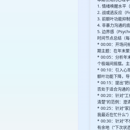
1. 情绪唤醒水平（Em
2. 战或逃反应（Figh
3. 前额叶功能抑
4. 非暴力沟通的底
5. 边界感（Psychol
时间节点总结（每
* 00:00：
期主题：在年末聚
* 00:05：分
个极端间摇摆。主
* 00:10：引
额叶功能下降，导
* 00:15：
否处于适合沟通的
* 00:20：针
清楚”的范例：澄
* 00:25：针
我最近在忙什么”
* 00:30：针
有余地（“下次状