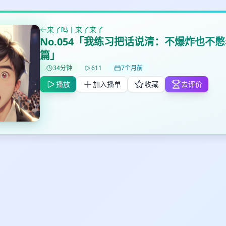
来了吗丨来了来了
No.054「我练习把话说清：不爆炸也不憋着
篇」
✕
✕
✕
34分钟
611
7个月前
打分
删除确认
加入播单
播放
加入播单
收藏
去评价
鼠标下留人
创建
取消
确认删除
最长200字
取消
确定