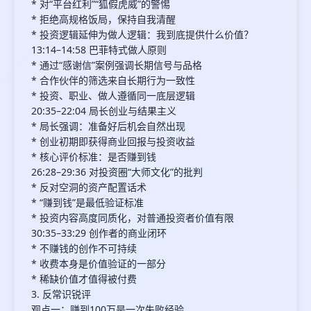
* 对“平台红利”“狐假虎威”的警惕
* 拒绝高规格饭局，保持自我清醒
* 投资逻辑延伸为做人逻辑：我到底提供什么价值？
13:14–14:58 巴菲特式做人原则
* 通过“感谢信”案例强调长期信号与品格
* 合作伙伴的筛选来自长期行为一致性
* 投资、职业、做人遵循同一底层逻辑
20:35–22:04 局长创业与结果主义
* 局长强调：准备好后机会自然出现
* 创业初期即获得商业回报与投资收益
* 核心评价标准：是否赚到钱
26:28–29:36 对投资圈“大师文化”的批判
* 反对空洞的资产配置话术
* “赚到钱”是最低验证标准
* 投资内容高度同质化，对普通投资者价值有限
30:35–33:29 创作者的商业闭环
* 不赚钱的创作不可持续
* 收费本身是价值验证的一部分
* 稀缺价值才值得被付费
3. 反常识锐评
观点一：赚到100万是一次失败经验