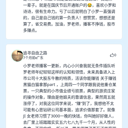
一辈子。就是在国庆节后开通账户的😂，喜欢小罗和
诗诗，很有生命力。亏了以后就明白了小罗一直强调
的，自己是自己钱的第一负责人！想赞赏，想想还是
算了，省交易费。加油，罗老师，播客不挣钱，股市
多赚点。
追寻自由之路
0
7个月前
广东
小罗老师播客一更新，内心小兴奋我就无条件插队听
罗老师年纪轻轻这样的认知和领悟，未来具备进入上
市公司十大股东牛散的特质，活该你能赚钱 关于赚钱
黑猫白猫拿那part ，上周四一个同学跟我说他重仓某
票，一只典型的小市值业绩亏损票，典型的游资庄家
的操作对象，理由是他姐夫的靠谱信息，果然周五就
涨停了，对我这位同学来说，“赚”到了，我想他不太
可能有心思钻研公司基本面，追求价值那套了。就像
JI 女老师习惯了3000一晚的快钱，你叫她好好做人，
去厂里上班踏踏实实五六七八九千一个月，从人性的