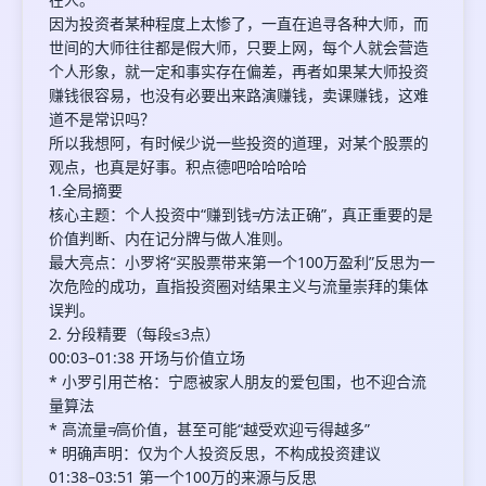
因为投资者某种程度上太惨了，一直在追寻各种大师，而
世间的大师往往都是假大师，只要上网，每个人就会营造
个人形象，就一定和事实存在偏差，再者如果某大师投资
赚钱很容易，也没有必要出来路演赚钱，卖课赚钱，这难
道不是常识吗？
所以我想阿，有时候少说一些投资的道理，对某个股票的
观点，也真是好事。积点德吧哈哈哈哈
1.全局摘要
核心主题：个人投资中“赚到钱≠方法正确”，真正重要的是
价值判断、内在记分牌与做人准则。
最大亮点：小罗将“买股票带来第一个100万盈利”反思为一
次危险的成功，直指投资圈对结果主义与流量崇拜的集体
误判。
2. 分段精要（每段≤3点）
00:03–01:38 开场与价值立场
* 小罗引用芒格：宁愿被家人朋友的爱包围，也不迎合流
量算法
* 高流量≠高价值，甚至可能“越受欢迎亏得越多”
* 明确声明：仅为个人投资反思，不构成投资建议
01:38–03:51 第一个100万的来源与反思