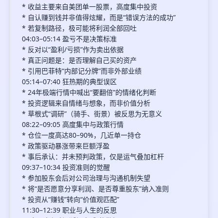
* 收益主要来自美团单一股票，高度集中投资
* 自认赚到钱并非值得炫耀，而是“错误方法的成功”
* 若复制路径，极可能将利润全部回吐
04:03–05:14 盈亏不是决策标准
* 反对以“盈利/亏损”作为卖出依据
* 真正问题是：是否理解自己买的资产
* 引用巴菲特“内部记分牌”而非外部业绩
05:14–07:40 狂热期的典型误区
* 24年极端行情中喊出“要翻倍”的情绪化判断
* 投资逻辑来自情绪与想象，而非价值分析
* 草根式“调研”（骑手、街景）被反思为无意义
08:22–09:05 高度集中与政策行情
* 仓位一度高达80–90%，几近单一持仓
* 政策驱动暴涨带来巨额浮盈
* 事后承认：并未预判政策，仅是运气叠加杠杆
09:37–10:34 投资准则的觉醒
* 参加股东会后对公司治理与沟通机制失望
* 将“是否愿意分享利润、是否尊重股东”纳入准则
* 投资从“赚钱”转向“价值观匹配”
11:30–12:39 职业与人生的反思