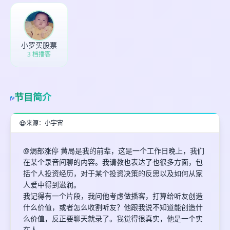
高
见
小罗买股票
最长200字
3 档播客
取消
确定
节目简介
来源：小宇宙
@焗部涨停 黄局是我的前辈，这是一个工作日晚上，我们
在某个录音间聊的内容。我请教也表达了也很多方面，包
括个人投资经历，对于某个投资决策的反思以及如何从家
人爱中得到滋润。
我记得有一个片段，我问他考虑做播客，打算给听友创造
什么价值，或者怎么收割听友？他跟我说不知道能创造什
么价值，反正要聊天就录了。我觉得很真实，他是一个实
在人。