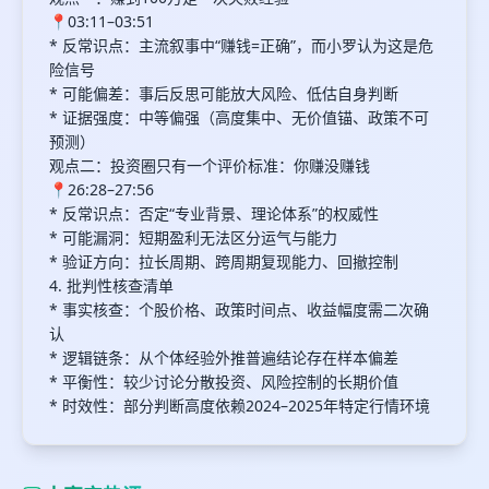
📍03:11–03:51
* 反常识点：主流叙事中“赚钱=正确”，而小罗认为这是危
险信号
* 可能偏差：事后反思可能放大风险、低估自身判断
* 证据强度：中等偏强（高度集中、无价值锚、政策不可
预测）
观点二：投资圈只有一个评价标准：你赚没赚钱
📍26:28–27:56
* 反常识点：否定“专业背景、理论体系”的权威性
* 可能漏洞：短期盈利无法区分运气与能力
* 验证方向：拉长周期、跨周期复现能力、回撤控制
4. 批判性核查清单
* 事实核查：个股价格、政策时间点、收益幅度需二次确
认
* 逻辑链条：从个体经验外推普遍结论存在样本偏差
* 平衡性：较少讨论分散投资、风险控制的长期价值
* 时效性：部分判断高度依赖2024–2025年特定行情环境