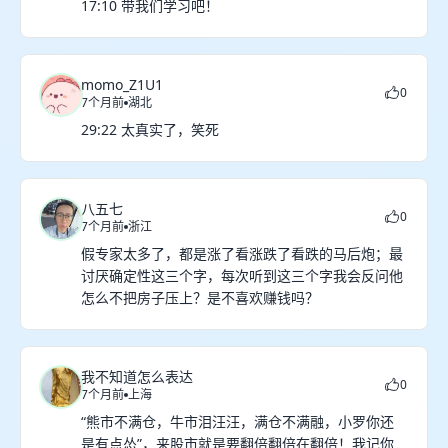
17:10 带我们学习吧！
momo_Z1U1
0
7个月前
湖北
29:22 太真实了，笑死
八五七
0
7个月前
浙江
假专家太多了，都是涨了看涨跌了看跌的马后炮；最
讨厌确定性这三个字，每次听到这三个字我会反问他
怎么不把房子压上？是不喜欢赚钱吗？
我不知道怎么表达
0
7个月前
上海
“熊市不满仓，牛市泪汪汪，满仓不满融，小罗你还
是有点怂”，来股市就是要翻倍翻倍在翻倍！我记你