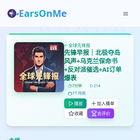
EarsOnMe
✕
✕
✕
打分
删除确认
加入播单
鼠标下留人
全球先锋报
先锋早报｜北极夺岛
创建
风声+乌克兰保命书
留
取消
确认删除
下
+反对派催选+AI订单
高
爆表
见
7分钟
214
7个月前
最长200字
播放
加入播单
收藏
去评价
取消
确定