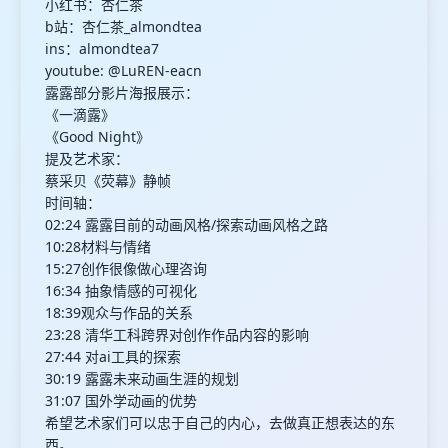
小红书：杏仁茶
b站：杏仁茶_almondtea
ins：almondtea7
youtube: @LuREN-eacn
露露部分影片海报展示：
《一滴露》
《Good Night》
提及艺术家：
蔡采贝《荧幕》静帧
时间轴：
02:24 露露目前的动画风格/探索动画风格之路
10:28材料与情绪
15:27创作很像做心理咨询
16:34 抽象情感的可视化
18:39观众与作品的关系
23:28 清华工科跨界对创作作品内容的影响
27:44 对ai工具的探索
30:19 露露未来动画生涯的规划
31:07 国外学动画的优势
希望艺术家们可以忠于自己的内心，去做真正想表达的东
西。