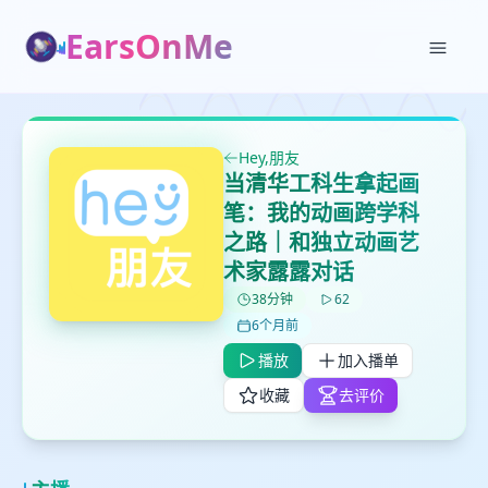
EarsOnMe
Hey,朋友
✕
✕
✕
打分
删除确认
加入播单
当清华工科生拿起画
鼠标下留人
笔：我的动画跨学科
之路｜和独立动画艺
术家露露对话
创建
留
取消
确认删除
38分钟
62
下
6个月前
高
见
播放
加入播单
收藏
去评价
最长200字