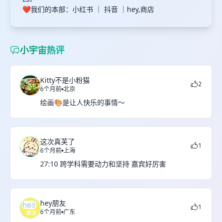
❤️我们的本部：小红书 ｜ 抖音 ｜hey,商店
小宇宙热评
Kitty不是小粉猫
2
6个月前
北京
绘画🎨是让人快乐的事情～
这次真芙了
1
6个月前
上海
27:10 跨学科需要动力和坚持 嘉宾好厉害
hey朋友
1
6个月前
广东