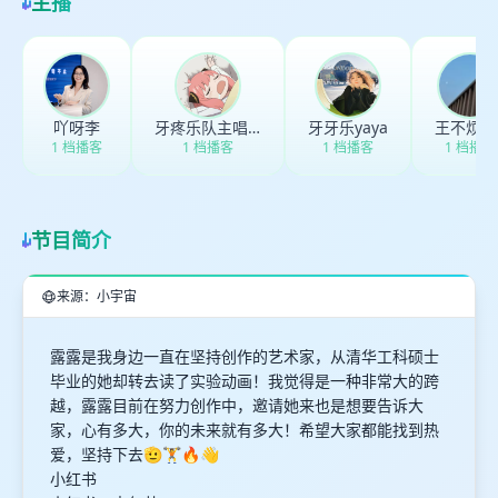
主播
取消
确定
吖呀李
牙疼乐队主唱半颗牙
牙牙乐yaya
王不烦_8
1 档播客
1 档播客
1 档播客
1 档播客
节目简介
来源：小宇宙
露露是我身边一直在坚持创作的艺术家，从清华工科硕士
毕业的她却转去读了实验动画！我觉得是一种非常大的跨
越，露露目前在努力创作中，邀请她来也是想要告诉大
家，心有多大，你的未来就有多大！希望大家都能找到热
爱，坚持下去🫡🏋️🔥👋
小红书