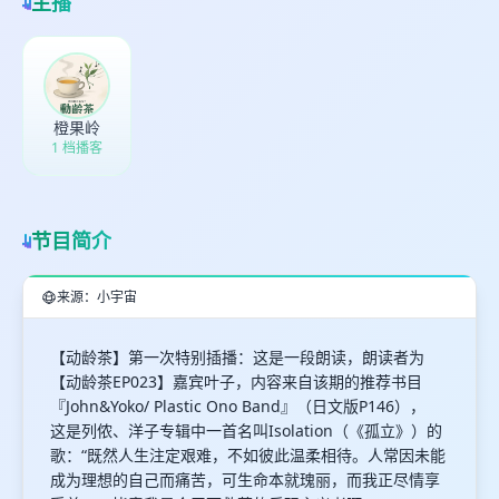
主播
橙果岭
1 档播客
节目简介
来源：小宇宙
【动龄茶】第一次特别插播：这是一段朗读，朗读者为
【动龄茶EP023】嘉宾叶子，内容来自该期的推荐书目
『John&Yoko/ Plastic Ono Band』（日文版P146），
这是列侬、洋子专辑中一首名叫Isolation（《孤立》）的
歌：“既然人生注定艰难，不如彼此温柔相待。人常因未能
成为理想的自己而痛苦，可生命本就瑰丽，而我正尽情享