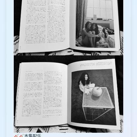
🎸🎸本集配乐