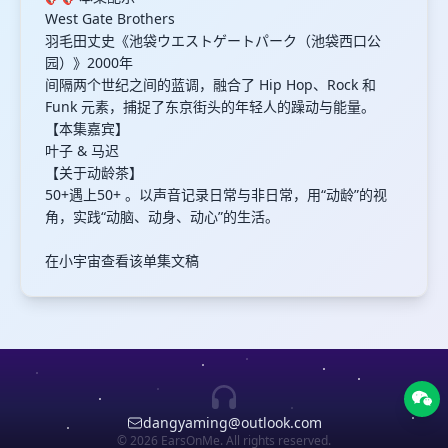
West Gate Brothers
羽毛田丈史《池袋ウエストゲートパーク（池袋西口公
园）》2000年
间隔两个世纪之间的蓝调，融合了 Hip Hop、Rock 和
Funk 元素，捕捉了东京街头的年轻人的躁动与能量。
【本集嘉宾】
叶子 & 马迟
【关于动龄茶】
50+遇上50+ 。以声音记录日常与非日常，用“动龄”的视
角，实践“动脑、动身、动心”的生活。
在小宇宙查看该单集文稿
dangyaming@outlook.com
© 2026 EarsOnMe. All rights reserved.