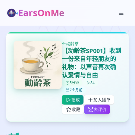
EarsOnMe
✕
✕
✕
打分
删除确认
动龄茶
加入播单
【动龄茶SP001】收到
鼠标下留人
一份来自年轻朋友的
礼物：以声音再次确
创建
留
认爱情与自由
取消
确认删除
下
5分钟
84
高
7个月前
见
播放
加入播单
收藏
去评价
最长200字
取消
确定