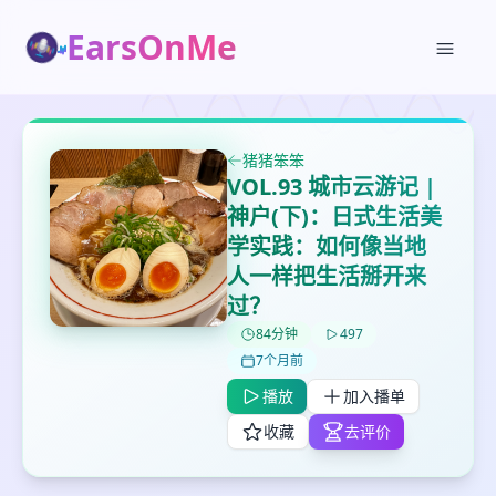
EarsOnMe
✕
✕
✕
打分
删除确认
加入播单
猪猪笨笨
VOL.93 城市云游记 |
鼠标下留人
神户(下)：日式生活美
学实践：如何像当地
创建
留
取消
确认删除
人一样把生活掰开来
下
过？
高
见
84分钟
497
7个月前
播放
加入播单
最长200字
收藏
去评价
取消
确定