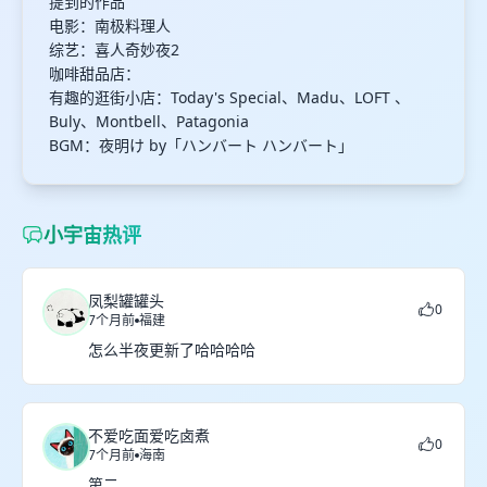
提到的作品
电影：南极料理人
综艺：喜人奇妙夜2
咖啡甜品店：
有趣的逛街小店：Today's Special、Madu、LOFT 、
Buly、Montbell、Patagonia
BGM：夜明け by「ハンバート ハンバート」
小宇宙热评
凤梨罐罐头
0
7个月前
福建
怎么半夜更新了哈哈哈哈
不爱吃面爱吃卤煮
0
7个月前
海南
第二