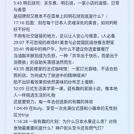
5:43 明石烧司：关东煮、明石烧，一家小店的温情、日常
与善意
是招牌但又根本不在菜单上的明石烧到底是什么？↓
17:16 拉面：刻在每个日本人灵魂深处的美食，如何判断
好不好吃
不用有社交链接的地方，足以让人安心与惬意，i人必备
29:07 不可忽视的商场B1美食与必尝国民级快餐吉野家
35:41 传闻中的神户牛，为什么不建议你选套餐餐厅
当油脂丰腴到成为负担，一种「并非出于快乐，而是出于
消费欲」的自助失落感油然而生↓
43:35 居民楼里的法式咖啡馆：一家灯光昏暗、不适合拍
照的店，为何成为了旅途中的精神绿洲？
拍不出好看效果但依然美味的纱布芝士蛋糕↓
52:05 日式生活美学第一课，逛有趣的家居小店，像本地
人一样挑选生活的礼物
还是要努力，每一年去创造新的有趣的体验
1:04:49 在Buly，享受一次充满仪式感和小确幸的无性别
区分trip
1:16:28 一些有趣的片刻：为什么日本水果这么贵？对待
食物最重要的是什么？神户街头至今还有燃气灯？