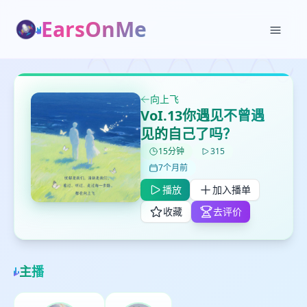
EarsOnMe
✕
✕
✕
打分
删除确认
加入播单
鼠标下留人
向上飞
VoI.13你遇见不曾遇
见的自己了吗？
创建
留
取消
确认删除
15分钟
315
下
7个月前
高
见
播放
加入播单
收藏
去评价
最长200字
主播
取消
确定