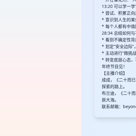
13:20 可以学一
* 尝试、积累正
* 意识到人生的
* 每个人都有中
28:34 总结如
* 看到不确定性
* 划定“安全边际
* 主动进行“微
* 转变底层心态
年终节目见！
【主播介绍】
成成，《二十而已B
探索的路上。
布兰迪，《二十而已
辰大海。
联系邮箱：
beyon