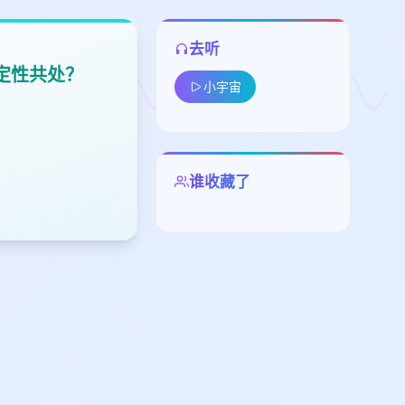
去听
确定性共处？
小宇宙
谁收藏了
留
下
高
见