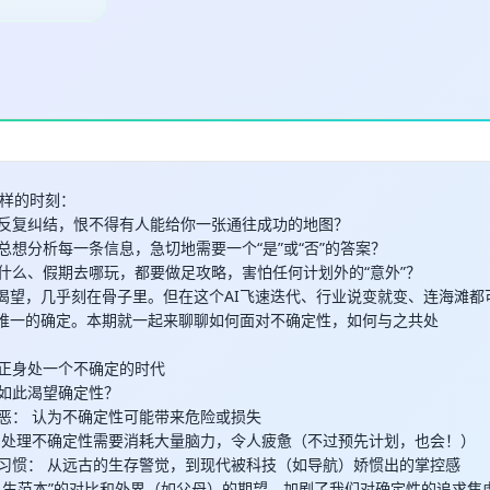
样的时刻：
，反复纠结，恨不得有人能给你一张通往成功的地图？
，总想分析每一条信息，急切地需要一个“是”或“否”的答案？
吃什么、假期去哪玩，都要做足攻略，害怕任何计划外的“意外”？
的渴望，几乎刻在骨子里。但在这个AI飞速迭代、行业说变就变、连海滩
是唯一的确定。本期就一起来聊聊如何面对不确定性，如何与之共处
我们正身处一个不确定的时代
我们如此渴望确定性？
厌恶： 认为不确定性可能带来危险或损失
： 处理不确定性需要消耗大量脑力，令人疲惫（不过预先计划，也会！）
会习惯： 从远古的生存警觉，到现代被科技（如导航）娇惯出的掌控感
“人生范本”的对比和外界（如父母）的期望，加剧了我们对确定性的追求焦