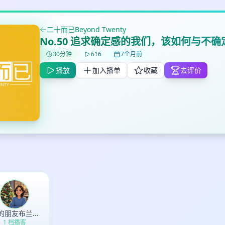
二十而已Beyond Twenty
No.50 追求确定感的我们，该如何与不
✕
✕
✕
打分
删除确认
30分钟
616
7个月前
加入播单
鼠标下留人
播放
加入播单
收藏
去评价
创建
取消
确认删除
最长200字
取消
确定
你的朋友布兰迪
1 档播客