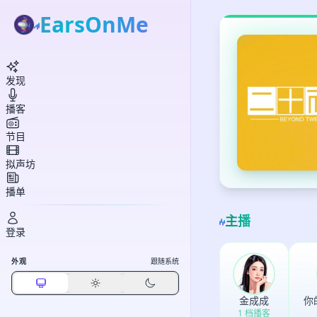
EarsOnMe
发现
播客
节目
拟声坊
播单
主播
登录
外观
跟随系统
金成成
1 档播客