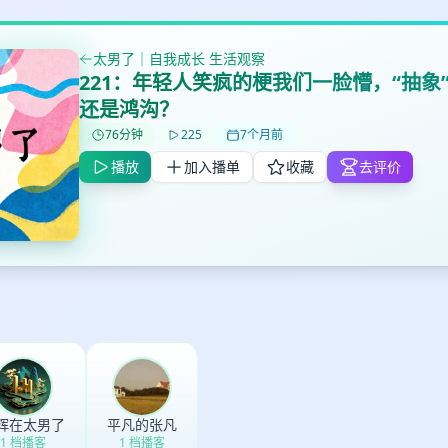
太男了｜自我成长 生活观察
221：年轻人笑疯的梗我们一脸懵，“抽象
还是鸿沟？
76分钟
225
7个月前
✕
✕
✕
播放
加入播单
收藏
去评价
打分
删除确认
加入播单
鼠标下留人
创建
取消
确认删除
最长200字
辉在太男了
平凡的张凡
1 档播客
1 档播客