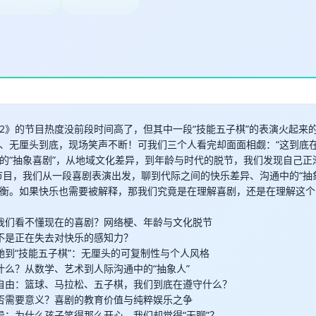
取消
确定
2》的节目热度没前段时间高了，但其中一段“技能五子棋”的表演火起来
、无厘头到底，现场笑声不断！可我们三个人看完却面面相觑：“这到底在
的“抽象喜剧”，从地域文化差异，到年龄与时代的脱节，我们发现自己正
节目，我们从一段喜剧表演出发，聊到代际之间的快乐差异、沟通中的“抽
衡。如果快乐也需要被解释，那我们究竟是在理解喜剧，还是在理解这个
什么我们看不懂现在的喜剧？网络梗、年龄与文化脱节
们是不是正在失去对快乐的感知力？
星驰到“技能五子棋”：无厘头的可复制性与个人风格
是什么？从数学、艺术到人际沟通中的“抽象人”
则与自由：篮球、马拉松、五子棋，我们到底在遵守什么？
乐是否需要意义？喜剧的教育价值与纯粹娱乐之争
差异：为什么孩子笑得那么开心，我们却觉得“无聊”？