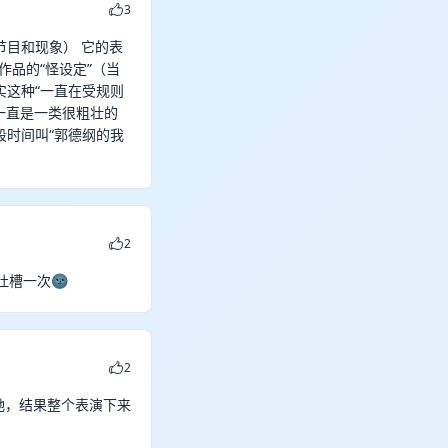
3
似节目和现象） 它的表
作品的“怪设定”（当
实这种“一直在受规则
一直是一类很粗壮的
时间叫“郭德纲的我
。
2
吐槽一次🌚
2
驰，结果整个表演下来