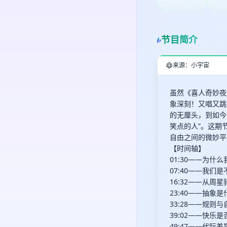
节目简介
来源：小宇宙
虽然《喜人奇妙夜
象深刻！又唱又跳
的无厘头，到如今
笑点的人”。这期
自由之间的微妙平
【时间轴】
01:30——为
07:40——我
16:32——从周
23:40——抽象
33:28——规
39:02——快
49:47——代际