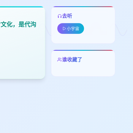
去听
”文化，是代沟
小宇宙
谁收藏了
留
下
高
见