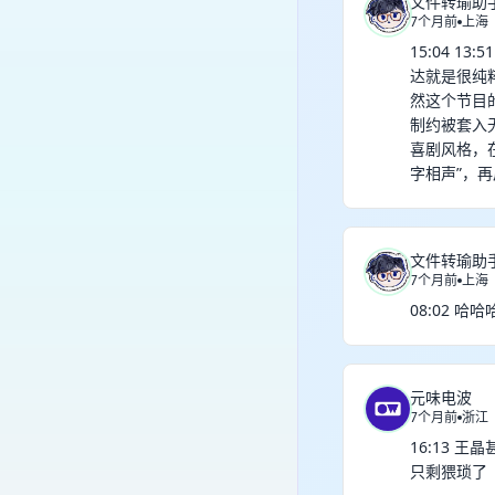
文件转瑜助
7个月前
上海
15:04 
达就是很纯粹
然这个节目
制约被套入
喜剧风格，
字相声”，再
文件转瑜助
7个月前
上海
08:02 
元味电波
7个月前
浙江
16:13
只剩猥琐了