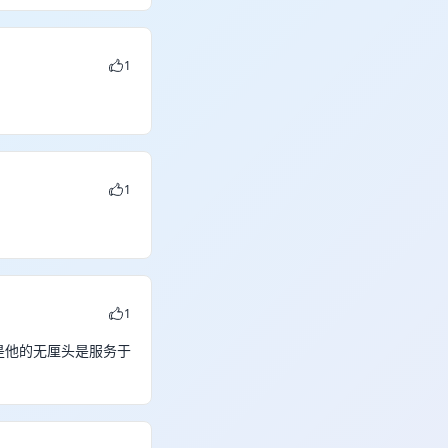
1
1
1
是他的无厘头是服务于