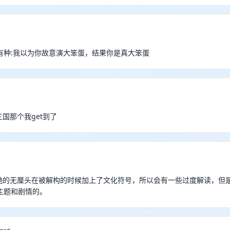
有种:我以为你故意演大笨蛋，结果你是真大笨蛋
煮三国那个我get到了
 周星驰的无厘头在被解构的时候加上了文化符号，所以会有一些过度解读，但
主题和剧情的。