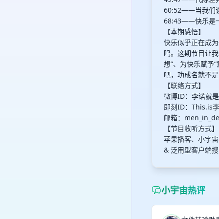
60:52——当我
68:43——快乐
【本期感悟】
快乐似乎正在成为
鸣。这期节目让我
想”、为快乐赋予
吧，功成名就不是
【联络方式】
微博ID：李诺就是
即刻ID：This.is
邮箱：
men_in_d
【节目收听方式】
苹果播客、小宇宙
& 泛用型客户端
小宇宙热评