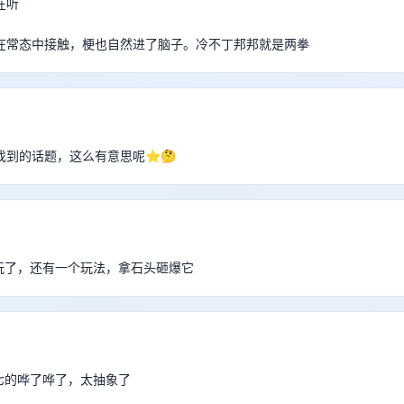
在听
在常态中接触，梗也自然进了脑子。冷不丁邦邦就是两拳
找到的话题，这么有意思呢⭐🤔
太好玩了，还有一个玩法，拿石头砸爆它
林简七的哗了哗了，太抽象了