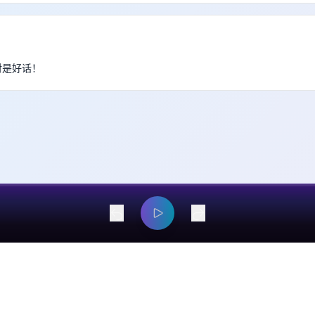
 绝对是好话！
dangyaming@outlook.com
© 2026 EarsOnMe. All rights reserved.