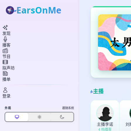
EarsOnMe
发现
播客
节目
拟声坊
播单
主播
登录
外观
跟随系统
主播李诺
刘
4 档播客