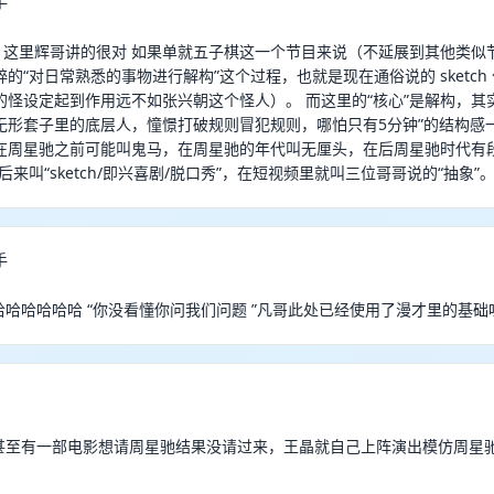
手
13:51 这里辉哥讲的很对 如果单就五子棋这一个节目来说（不延展到其他类
的“对日常熟悉的事物进行解构”这个过程，也就是现在通俗说的 sketch 
的怪设定起到作用远不如张兴朝这个怪人）。 而这里的“核心”是解构，其
无形套子里的底层人，憧憬打破规则冒犯规则，哪怕只有5分钟”的结构感
在周星驰之前可能叫鬼马，在周星驰的年代叫无厘头，在后周星驰时代有段
后来叫“sketch/即兴喜剧/脱口秀”，在短视频里就叫三位哥哥说的“抽象”
手
哈哈哈哈哈哈哈哈 “你没看懂你问我们问题 ”凡哥此处已经使用了漫才里的基础
 王晶甚至有一部电影想请周星驰结果没请过来，王晶就自己上阵演出模仿周星