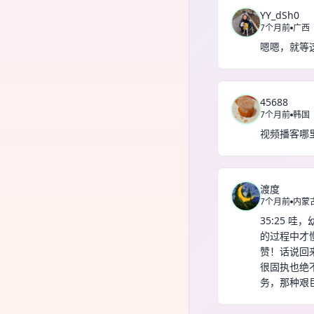
YY_dSh0
7个月前
广西
嗯嗯，就等
45688
7个月前
韩国
视频播客哪
渡度
7个月前
内蒙
35:25
的过程中才
赞！话说回
很固执也绝
务，那种艰