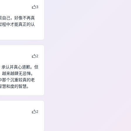
3
索自己，好像不再真
过程中才能真正的认
2
，承认并真心道歉。但
，越来越肆无忌惮。
中那个沉重较真的老
智慧和度的智慧。
2