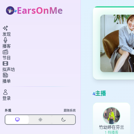
EarsOnMe
发现
播客
节目
拟声坊
播单
主播
登录
外观
跟随系统
竹幼婷在芬兰
1 档播客