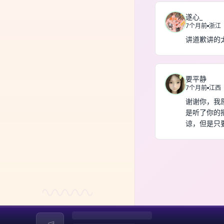
遂心_
7个月前
浙江
讲道歉讲的
要平静
7个月前
江西
谢谢你，我
是听了你的
谅，但是只