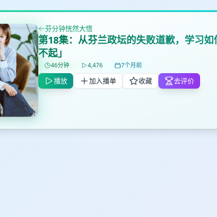
芬分钟恍然大悟
第18集：从芬兰政坛的失败道歉，学习如
不起」
46分钟
4,476
7个月前
播放
加入播单
收藏
去评价
✕
✕
✕
打分
删除确认
加入播单
鼠标下留人
创建
取消
确认删除
最长200字