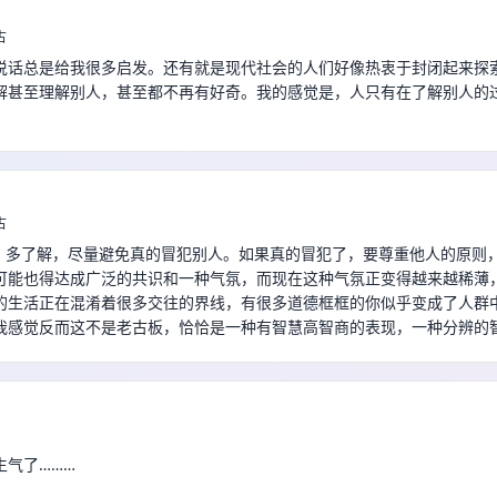
古
说话总是给我很多启发。还有就是现代社会的人们好像热衷于封闭起来探
解甚至理解别人，甚至都不再有好奇。我的感觉是，人只有在了解别人的
古
 所以，多了解，尽量避免真的冒犯别人。如果真的冒犯了，要尊重他人的原则
可能也得达成广泛的共识和一种气氛，而现在这种气氛正变得越来越稀薄
的生活正在混淆着很多交往的界线，有很多道德框框的你似乎变成了人群
我感觉反而这不是老古板，恰恰是一种有智慧高智商的表现，一种分辨的
生气了………