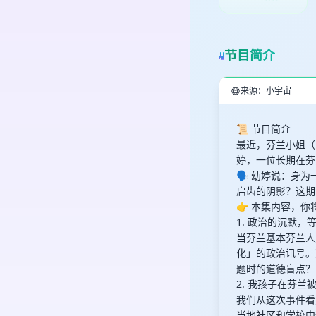
节目简介
来源：小宇宙
📜 节目简介
最近，芬兰小姐（M
婷，一位长期在芬
🗣️ 幼婷说：
启齿的阴影？这期
👉 本集内容，
1. 政治的沉默，
当芬兰基本芬兰人
化」的政治讯号。
题时的道德盲点？
2. 我孩子在芬兰
我们从这次事件看
当地社区和学校中