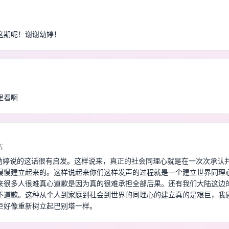
这期呢！谢谢幼婷！
里看啊
古
 哇，幼婷说的这话很有启发。这样说来，真正的社会同理心就是在一次次承认
慢慢建立起来的。这样说起来你们这样发声的过程就是一个建立世界同理
来很多人很难真心道歉是因为真的很难承担全部后果。还有我们大陆这边
不道歉。这种从个人到家庭到社会到世界的同理心的建立真的是艰巨，我
巨好像重新树立起巴别塔一样。