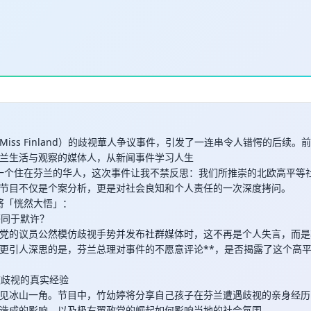
取消
确定
iss Finland）的歧视華人争议事件，引发了一连串令人错愕的后续
兰生活与观察的媒体人，从新闻事件学习人生
身为一个住在芬兰的华人，这次事件让我不禁反思：我们所推崇的北欧高平等
节目不仅是个案分析，更是对社会良知和个人责任的一次深度拷问。
你将「恍然大悟」：
等同于默许？
党的议员公然模仿歧视手势并发布社群媒体时，这不再是个人失言，而是
更引人深思的是，芬兰总理对事件的不愿意评论**，是否揭露了这个高
被歧视的真实经验
见冰山一角。节目中，竹幼婷将分享自己孩子在芬兰遭遇歧视的亲身经历
造成的影响，以及极右翼政党的崛起如何影响当地的社会氛围。