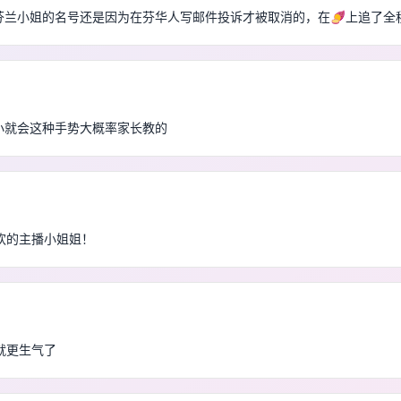
 这个芬兰小姐的名号还是因为在芬华人写邮件投诉才被取消的，在🍠上追了
这么小就会这种手势大概率家长教的
欢的主播小姐姐！
就更生气了