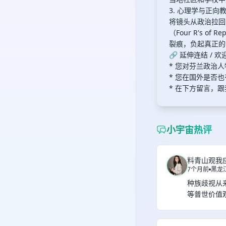
3. 心理学与正
将镜头从政治拉回
（Four R's
裂痕，负起真正的
🔗 延伸连结 / 
* 您对芬兰政治
* 您在国外是否
* 在下方留言，
小宇宙热评
料青山观我
7个月前
黑龙
种族歧视从
等普世价值