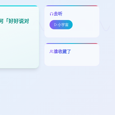
去听
何「好好说对
小宇宙
谁收藏了
留
下
高
见