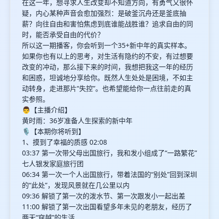
在这一年，想寻求人生改变却不知道方向，有勇气又很怀
疑，内心某种声音会愈加强烈：是破釜沉舟还是釜底抽
薪？向往自由和害怕焦虑到底谁能战胜谁？追求自由的同
时，能否承受自由的代价？
所以这一期播客，你会听到一个35+新中年的真实样本。
如果你也有以上的思考，对生活有隐约的不安，有过想要
改变的冲动，那么接下来的时间，我想把我这一年的经历
和困惑，坦诚地分享给你。既然人生处处是困境，不如主
动转身，走进那片“失控”。也希望能给你一点往前走的真
实参照。
👨【主播介绍】
黄时雨：36岁准备人生探索的新中年
🎙️【本期你将听到】
1、摸到了幸福的质感 02:08
03:37 第一次带父母出国旅行，我和发小组成了“一路繁花”
七人银发家庭旅行团
06:34 第一次一个人出国旅行，带着法国的“别处”回到深圳
的“此处”，发现风景就在几公里以内
09:36 解锁了第一次的泼水节、第一次跟发小一起出差
11:00 解锁了第一次出国看望多年未见的老朋友，经历了
两天“穿越”的生活