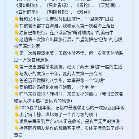
《魔幻时刻》、《只此青绿》、《青蛇》、《天鹅湖》、
《四世同堂》、《剧院魅影》、《戏台》
👇我和发小第一次带父母出国旅行，“一路繁花”出发
👇在槟城巴都丁宜海滩，我和家人第一次看海上落日
👇独自巴黎旅行，在卢浮宫被“断臂维纳斯”的美击中
👇这趟第一次独自出国旅行后，希望能把在“巴黎”的心境
带回深圳的家
👇第一次解锁泼水节，虽然体验不佳，但一次真实体验胜
过一万次自我想象
👇第一次出国看望老朋友，经历了两天“穿越”一般的生活
👇与发小的友谊三十年，复刻人生第一张合照
👇爸爸迈开微醺的八字步，幸福得像一个“流氓”
👇爱拍照的妈妈化身南洋娘惹，一个字“美”
👇在马来西亚境内转机时，来自发小的抓拍（我很爱这张
和家人携手启程去远方的感觉）
👇2025春节团年饭，记忆中最温馨走心的一次家庭团年饭
👇小宇宙上榜，堪比做了一个百万级的项目
👇凌晨失眠看到后台24人正在收听，是夜里无声的浪漫
👇播客同行朋友制作的我播客麦牌，实体麦牌承载了虚拟
热爱