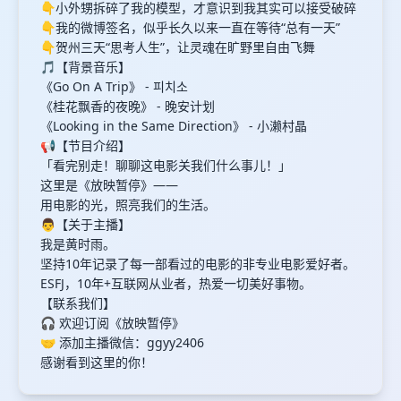
👇小外甥拆碎了我的模型，才意识到我其实可以接受破碎
👇我的微博签名，似乎长久以来一直在等待“总有一天”
👇贺州三天“思考人生”，让灵魂在旷野里自由飞舞
🎵【背景音乐】
《Go On A Trip》 - 피치소
《桂花飘香的夜晚》 - 晚安计划
《Looking in the Same Direction》 - 小濑村晶
📢【节目介绍】
「看完别走！聊聊这电影关我们什么事儿！」
这里是《放映暂停》——
用电影的光，照亮我们的生活。
👨【关于主播】
我是黄时雨。
坚持10年记录了每一部看过的电影的非专业电影爱好者。
ESFJ，10年+互联网从业者，热爱一切美好事物。
【联系我们】
🎧 欢迎订阅《放映暂停》
🤝 添加主播微信：ggyy2406
感谢看到这里的你！