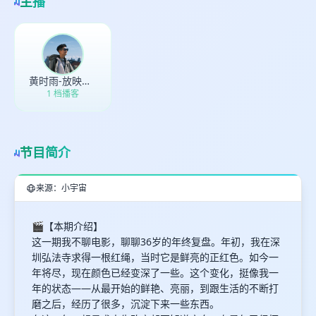
主播
最长200字
黄时雨-放映暂停
取消
确定
1 档播客
节目简介
来源：小宇宙
🎬【本期介绍】
这一期我不聊电影，聊聊36岁的年终复盘。年初，我在深
圳弘法寺求得一根红绳，当时它是鲜亮的正红色。如今一
年将尽，现在颜色已经变深了一些。这个变化，挺像我一
年的状态——从最开始的鲜艳、亮丽，到跟生活的不断打
磨之后，经历了很多，沉淀下来一些东西。