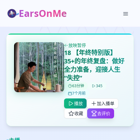
EarsOnMe
放映暂停
18 【年终特别版】
35+的年终复盘：做好
全力准备，迎接人生
“失控”
✕
✕
✕
打分
删除确认
63分钟
345
加入播单
7个月前
鼠标下留人
播放
加入播单
收藏
去评价
创建
留
取消
确认删除
下
高
见