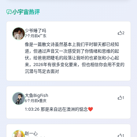
小宇宙热评
少爷睡了吗
2
7个月前
广东
像是一篇散文诗虽然基本上我们平时聊天都已经知
道，但通过声音又一次感受到了你情绪和思维的起
伏，给爸爸把睫毛的段落让我听的也紧张和小心起
来，2026年有很多变化要来，但也相信你会用不变的
沉潜与笃定去面对
大鱼BigFish
1
6个月前
重庆
1:03:26 那是来自远在澳洲的惦念❤️
赵一心
1