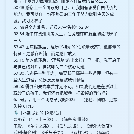
落”，不是外力因素迫使，而是内在自我的自然生长
50:48 感谢上一个阶段的自己，让我拥有承受自由代价的
能力：我可以在一份不热爱的工作里努力做到今天的成
就，我可太棒了
5、做好全力准备，迎接人生“失控” 52:34
52:34 端午在贺州思考人生，让灵魂在旷野里随意飞舞了
三天
53:42 国庆假期后，经历了持续的“低能量状态”。低能量的
特征不是感官迟钝，而是感官放大
55:16 陷入低迷后，“理智脑”站出来拉自己一把，我开启了
与自己的对话，自我叩问三个核心问题
57:30 心态是一种能力，需要我们懂得一些道理。但有一
些人生道理，总是反反复复被我们领悟
58:56 得到和失去本质并无不同。如果我们还是在沙滩上
玩沙子的孩子，我们还有把城堡一把毁掉的勇气吗？
6、最后，用三个词总结我的2025——蓬勃、圆融、迎接
失控 61:13
🎙️【本期提到的书/影/音】
网络节目：《十三邀》、《陈鲁豫·慢谈》
电影：《革命之路》、《爱乐之城》、《涉外大饭店》
戏剧/舞台剧：《千与千寻》、《双枰记》、《庭前》、