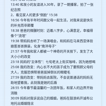
13:40 和发小的友谊进入30年，录了一期播客，拍了一张
纪念照
2、看见家人的更多“侧脸” 15:38
16:56 今年有半年时间跟父母一起生活，对我来说是快乐
的补充而非颠覆
18:38 爸爸的微醺时刻：迈着八字步，心满意足，幸福得
像个“流氓”
19:38 带妈妈去听了一场演唱会，和妈妈在马来西亚体验
娘惹峇峇换装，化身“南洋母子”
21:57 今年我和家人都被一个神奇的开关按下，发生了大
大小小的改变
23:18 妈妈的“主体性”：七旬老太上街买咖啡，因为她想喝
25:08 我的改变：内心长不大的孩子成为了要照顾父母的
大人，克服恐惧帮爸爸拔掉倒长的眼睫毛
27:59 我的改变：带妈妈去医院，不会说普通话的妈妈无
助地望着我，此刻我是她的后盾
28:55 今年春节最温馨的一次团年饭，和家人的边界开始
消融
30:09 妈妈对我诉说自己的婚姻，爸妈在鼓浪屿开诚布公
地托出婚姻隐言