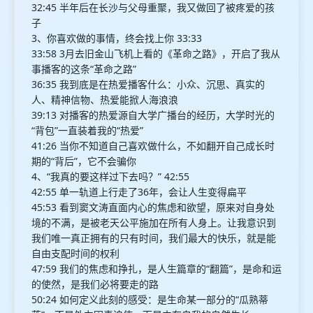
32:45 半年后在长沙与父母重聚，我又做回了被疼爱的孩
子
3、你喜欢做的事情，终会找上你 33:33
33:58 3月去旧金山飞机上看的《革命之路》，开启了我从
事播客的这条“革命之路”
36:35 我到底是在热爱播客什么：小众、沉思、真实的
人、精神信物、热爱能掀人海浪浪
39:13 对播客的热爱源自大学广播台的经历，大学时光的
“背包”一直装着我的“热爱”
41:26 当你不知道自己喜欢做什么，不如翻开自己成长时
期的“背后”，它不会骗你
4、“我真的要这样过下去吗？” 42:55
42:55 单一轨道上行走了36年，会让人生变得扁平
45:53 看到窦文涛直面内心的焦虑和欲望，原来对自身处
境的不满，是被老天公平施加在所有人身上。让我意识到
我们唯一真正拥有的只有时间，我们最大的快乐，就是能
自由支配时间的权利
47:59 我们的焦虑和挣扎，是人生篇章的“翻篇”，是命和运
的使然，是我们必将要走的路
50:24 如何定义此刻的感受：是生命某一部分的“瓜熟蒂