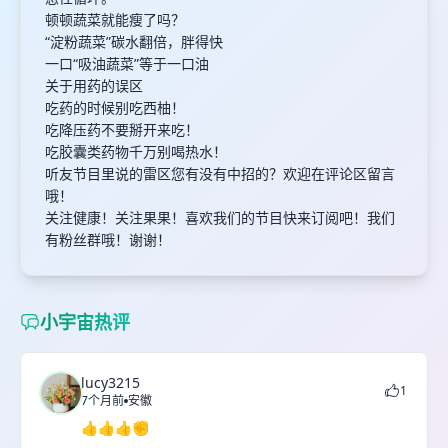
顿顿蔬菜就能瘦了吗？
“淀粉蔬菜”碳水翻倍，胖得快
一口“吸油蔬菜”等于一口油
关于用药的误区
吃药的时候别吃西柚！
吃降压药不要掰开来吃！
吃胶囊类药物千万别喝热水！
听友节目里说的雷区您有没有中招的？欢迎在评论区留言
哦！
关注健康！关注果果！喜欢我们的节目快来订阅吧！我们
有粉丝群哦！谢谢！
小宇宙热评
lucy3215
1
7个月前
安徽
👍👍👍✊