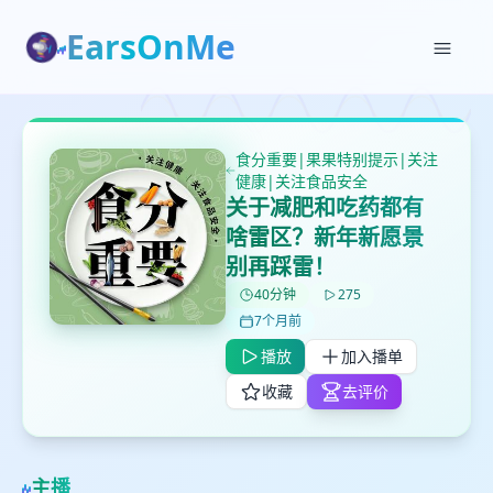
EarsOnMe
✕
✕
✕
打分
删除确认
加入播单
鼠标下留人
食分重要|果果特别提示|关注
健康|关注食品安全
关于减肥和吃药都有
创建
留
取消
确认删除
啥雷区？新年新愿景
下
别再踩雷！
高
40分钟
275
见
7个月前
播放
加入播单
最长200字
收藏
去评价
取消
确定
主播