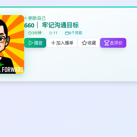
刷新自己
660｜ 牢记沟通目标
✕
✕
✕
打分
删除确认
3分钟
11
6个月前
加入播单
鼠标下留人
播放
加入播单
收藏
去评价
创建
取消
确认删除
最长200字
取消
确定