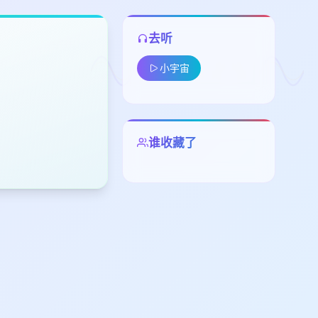
去听
小宇宙
谁收藏了
留
下
高
见