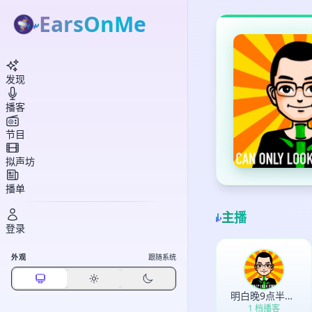
EarsOnMe
发现
播客
节目
拟声坊
播单
主播
登录
外观
跟随系统
明白晚9点半睡觉
1 档播客