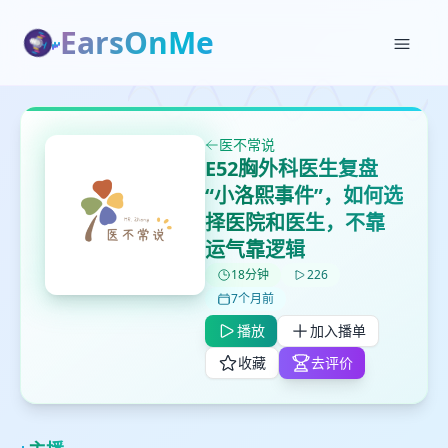
EarsOnMe
✕
✕
✕
打分
删除确认
加入播单
医不常说
鼠标下留人
E52胸外科医生复盘
“小洛熙事件”，如何选
创建
择医院和医生，不靠
留
取消
确认删除
下
运气靠逻辑
高
18分钟
226
见
7个月前
播放
加入播单
最长200字
收藏
去评价
取消
确定