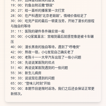
19：00：钓鱼台附近撒“野尿”
26：27：给一直听的播客第一次打赏
28：00：在产科遇到“北京老姐姐”，情绪价值给足了
30：00：吃完产前的最后一顿麦当劳，开始了漫长的旅程
与独自的等待
31：11：医院的硬件条件确实很一般
35：00：小Q家属直言：宫缩到最后就感觉像是被卡车碾
压
40：00：漫长黑夜的独自等待，遇到了“呼噜侠”
42：00：熬夜一宿，小Q发现自己确实老了
43：00：老陈十一一大早汽车出现了一些小问题
51：08：先说说某医院的优点
51：40：再说说某医院遇到的一些问题
55：36：新生儿病房
59：33：说说现在遇到的问题
65：00：“登味儿时刻”开始
70：00：本期节目是限时返场，我们之后还会保证正常更
新频次。