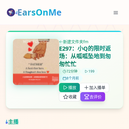
EarsOnMe
新建文件夹fm
E297：小Q的限时返
✕
✕
✕
打分
删除确认
场：从呱呱坠地到匆
加入播单
匆忙忙
鼠标下留人
72分钟
199
8个月前
创建
留
取消
确认删除
播放
加入播单
下
高
收藏
去评价
见
最长200字
主播