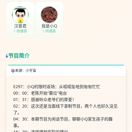
取消
确定
汉普君
我是小Q
1 档播客
1 档播客
节目简介
来源：小宇宙
E297：小Q的限时返场：从呱呱坠地到匆匆忙忙
00：00：老陈开始“篡位”电台
01：31：感谢听众老爷们的厚爱！
02：20：这次还是当面线下录制节目，两个人也好久没见
了。
04：30：本期节目为闲谈节目，聊聊小Q家生孩子的趣
事。
16：20：选择建档医院的建议