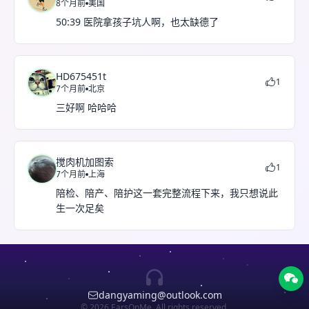
8个月前
美国
50:39 医院拿孩子坑人啊，也太缺德了
HD675451t
1
7个月前
北京
三好啊 哈哈哈
搅肉机加图索
1
7个月前
上海
陪检、陪产、陪护这一套完整流程下来，我只想说此
生一次足矣
dangyaming@outlook.com
© 2026 EarsOnMe. All rights reserved.