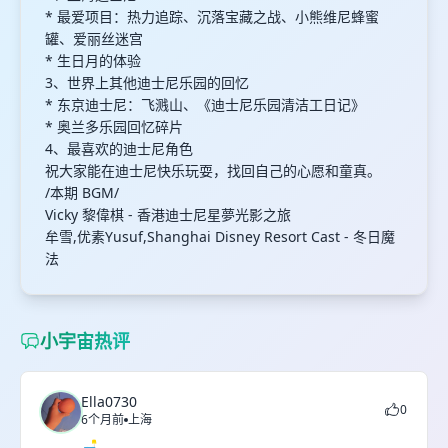
* 最爱项目：热力追踪、沉落宝藏之战、小熊维尼蜂蜜
罐、爱丽丝迷宫
* 生日月的体验
3、世界上其他迪士尼乐园的回忆
* 东京迪士尼：飞溅山、《迪士尼乐园清洁工日记》
* 奥兰多乐园回忆碎片
4、最喜欢的迪士尼角色
祝大家能在迪士尼快乐玩耍，找回自己的心愿和童真。
/本期 BGM/
Vicky 黎偉棋 - 香港迪士尼星夢光影之旅
牟雪,优素Yusuf,Shanghai Disney Resort Cast - 冬日魔
法
小宇宙热评
Ella0730
0
6个月前
上海
🛋