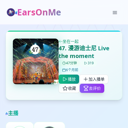
EarsOnMe
✕
✕
✕
打分
删除确认
加入播单
鼠标下留人
坐在一起
47. 漫游迪士尼 Live
the moment
创建
留
取消
确认删除
47分钟
319
下
6个月前
高
见
播放
加入播单
收藏
去评价
最长200字
主播
取消
确定