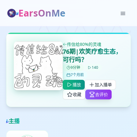
EarsOnMe
传信给80%的灵魂
✕
✕
✕
76期|欢笑疗愈生态，
打分
删除确认
加入播单
可行吗？
鼠标下留人
9分钟
140
7个月前
创建
留
取消
确认删除
播放
加入播单
下
收藏
去评价
高
见
主播
最长200字