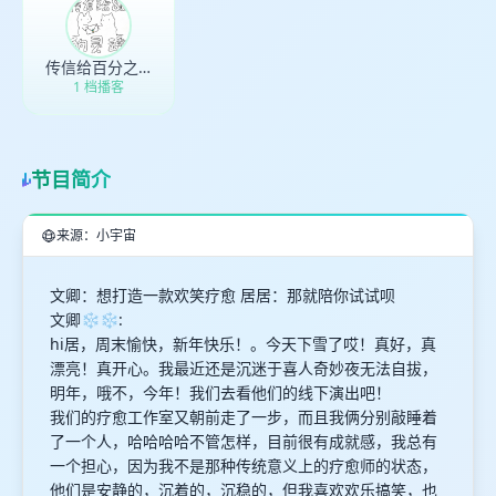
取消
确定
传信给百分之八十的灵魂
1 档播客
节目简介
来源：小宇宙
文卿：想打造一款欢笑疗愈 居居：那就陪你试试呗
文卿❄️❄️:
hi居，周末愉快，新年快乐！。今天下雪了哎！真好，真
漂亮！真开心。我最近还是沉迷于喜人奇妙夜无法自拔，
明年，哦不，今年！我们去看他们的线下演出吧！
我们的疗愈工作室又朝前走了一步，而且我俩分别敲睡着
了一个人，哈哈哈哈不管怎样，目前很有成就感，我总有
一个担心，因为我不是那种传统意义上的疗愈师的状态，
他们是安静的，沉着的，沉稳的，但我喜欢欢乐搞笑，也