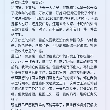
亲爱的达令，展信安~
是的呀，下雪啦。今天一大清早，我就和我妈妈一起去摸
了摸今年的初雪，好凉好柔，好好呀!还给初雪比了个耶！
当然没问题呀。我希望2026我们能够多看几次线下，无论
是喜人也好，还是脱口秀，还是五条人呀、徐明浩的演出
我都想去看，哦，对了，还有话剧。来年我们一件一件去
落实吧。
关于疗愈的知识，目前来说我还没有你掌握的多，总结也
是，感悟也是，创意也是，但我愿意跟你一起试试，打造
一款欢笑疗愈的生态。
最近这一两周来，我对你给我安排的疗愈工作积极性不
高，总是一拖再拖，拖了又拖。就好比你让我写的视频的
前稿，我深知它的重要性，但我就是写不出来，再加上手
里还有剪辑音频的工作，每周的写信，颂钵技巧的练习，
带理冥想的练习以及我们没有完成的对谈工作，都在我脑
子里转圈圈。索性我的大脑就罢工了，这种罢工还延伸到
了我的教学工作和生活中来，一天啥都没干，好像是闲着
呢，但就是好累。且回过头一看，我的妈呀，堆的任务又
多了。
现在我已经感觉到堆的不能再堆了，因此我准备好要解决