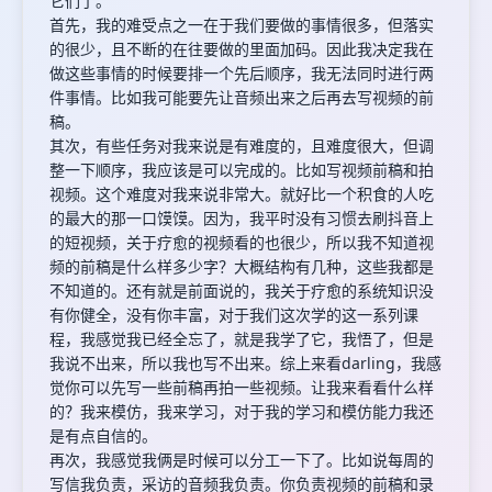
它们了。
首先，我的难受点之一在于我们要做的事情很多，但落实
的很少，且不断的在往要做的里面加码。因此我决定我在
做这些事情的时候要排一个先后顺序，我无法同时进行两
件事情。比如我可能要先让音频出来之后再去写视频的前
稿。
其次，有些任务对我来说是有难度的，且难度很大，但调
整一下顺序，我应该是可以完成的。比如写视频前稿和拍
视频。这个难度对我来说非常大。就好比一个积食的人吃
的最大的那一口馍馍。因为，我平时没有习惯去刷抖音上
的短视频，关于疗愈的视频看的也很少，所以我不知道视
频的前稿是什么样多少字？大概结构有几种，这些我都是
不知道的。还有就是前面说的，我关于疗愈的系统知识没
有你健全，没有你丰富，对于我们这次学的这一系列课
程，我感觉我已经全忘了，就是我学了它，我悟了，但是
我说不出来，所以我也写不出来。综上来看darling，我感
觉你可以先写一些前稿再拍一些视频。让我来看看什么样
的？我来模仿，我来学习，对于我的学习和模仿能力我还
是有点自信的。
再次，我感觉我俩是时候可以分工一下了。比如说每周的
写信我负责，采访的音频我负责。你负责视频的前稿和录