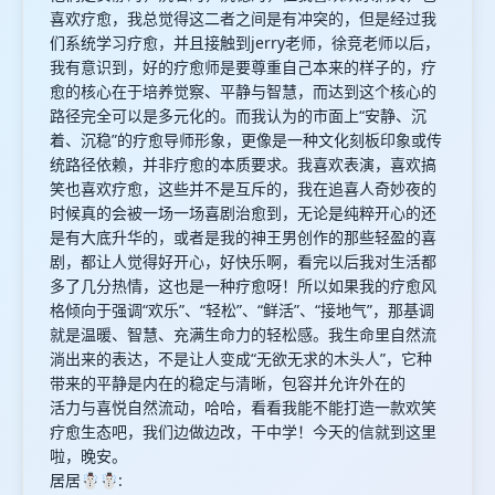
喜欢疗愈，我总觉得这二者之间是有冲突的，但是经过我
们系统学习疗愈，并且接触到jerry老师，徐竞老师以后，
我有意识到，好的疗愈师是要尊重自己本来的样子的，疗
愈的核心在于培养觉察、平静与智慧，而达到这个核心的
路径完全可以是多元化的。而我认为的市面上“安静、沉
着、沉稳”的疗愈导师形象，更像是一种文化刻板印象或传
统路径依赖，并非疗愈的本质要求。我喜欢表演，喜欢搞
笑也喜欢疗愈，这些并不是互斥的，我在追喜人奇妙夜的
时候真的会被一场一场喜剧治愈到，无论是纯粹开心的还
是有大底升华的，或者是我的神王男创作的那些轻盈的喜
剧，都让人觉得好开心，好快乐啊，看完以后我对生活都
多了几分热情，这也是一种疗愈呀！所以如果我的疗愈风
格倾向于强调“欢乐”、“轻松”、“鲜活”、“接地气”，那基调
就是温暖、智慧、充满生命力的轻松感。我生命里自然流
淌出来的表达，不是让人变成“无欲无求的木头人”，它种
带来的平静是内在的稳定与清晰，包容并允许外在的
活力与喜悦自然流动，哈哈，看看我能不能打造一款欢笑
疗愈生态吧，我们边做边改，干中学！今天的信就到这里
啦，晚安。
居居☃️☃️: