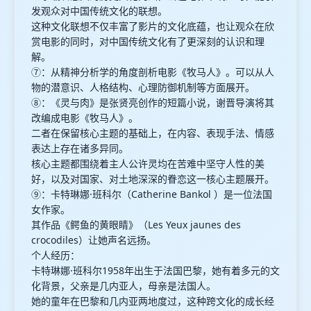
发观众对中国传统文化的联想。
这种文化联想不仅丰富了影片的文化底蕴，也让观众在欣
赏电影的同时，对中国传统文化有了更深刻的认识和理
解。
⑦：从精神分析学的角度剖析电影《牧马人》。可以从人
物的潜意识、人格结构、心理防御机制等方面展开。
⑧：《灵与肉》是张贤亮创作的短篇小说，谢晋导演将其
改编成电影《牧马人》。
二者在保留核心主题的基础上，在内容、表现手法、情感
表达上存在诸多异同。
核心主题都围绕着主人公许灵均在苦难中坚守人性的美
好，以及对国家、对土地深深的眷恋这一核心主题展开。
⑨：卡特琳娜·班科尔（Catherine Bankol ）是一位法国
女作家。
其作品《鳄鱼的黄眼睛》（Les Yeux jaunes des
crocodiles）让她声名远扬。
个人经历：
卡特琳娜·班科尔1958年出生于法国巴黎，她有着多元的文
化背景，父亲是几内亚人，母亲是法国人。
她的童年在巴黎和几内亚两地度过，这种跨文化的成长经