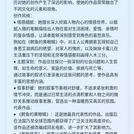
历对她的创作产生了深远的影响，使她的作品常常融合了
不同文化的元素和视角。
创作风格：
● 情感细腻：她擅长深入挖掘人物内心的情感世界，以细
腻入微的笔触描绘出人物在面对生活困境、爱情、亲情时
的复杂情感，让读者能够深刻感受到角色的喜怒哀乐。
例如在《鳄鱼的黄眼睛》中，对主人公弗朗索瓦得知自己
身患艾滋病后的绝望、对家人的愧疚，以及妹妹卡蜜儿在
生活重压下的坚韧和无奈等情感都刻画得入木三分。
● 主题深刻：作品往往探讨一些深刻的社会问题和人生哲
理，如生命的意义、家庭的价值、疾病与死亡等。
通过故事的叙述引发读者对这些问题的思考，使作品具有
丰富的思想内涵。
● 叙事舒缓：她的叙事节奏相对舒缓，不追求紧张刺激的
情节冲突，而是通过日常生活的点滴积累和人物之间的微
妙关系推动故事发展，营造出一种温暖而又真实的氛围。
代表作品：
● 《鳄鱼的黄眼睛》：这是她最具代表性的作品，出版后
在法国乃至全球范围内都获得了广泛关注和高度评价。
该作品还被改编成同名电影，进一步扩大了其影响力。
● 《黑色睡莲》：故事以法国小镇吉维尼为背景，围绕着