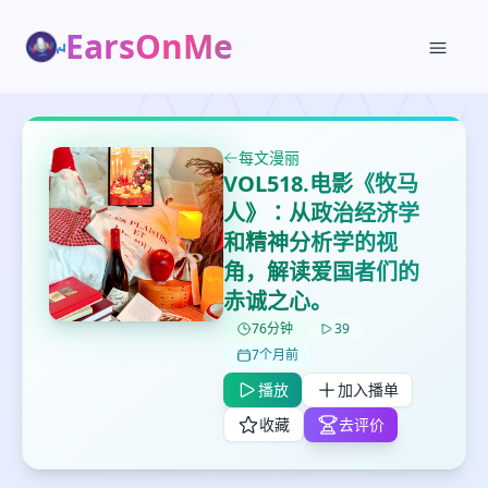
EarsOnMe
每文漫丽
VOL518.电影《牧马
人》∶从政治经济学
✕
✕
✕
打分
删除确认
和精神分析学的视
加入播单
角，解读爱国者们的
鼠标下留人
赤诚之心。
76分钟
39
创建
留
取消
确认删除
7个月前
下
高
播放
加入播单
见
收藏
去评价
最长200字