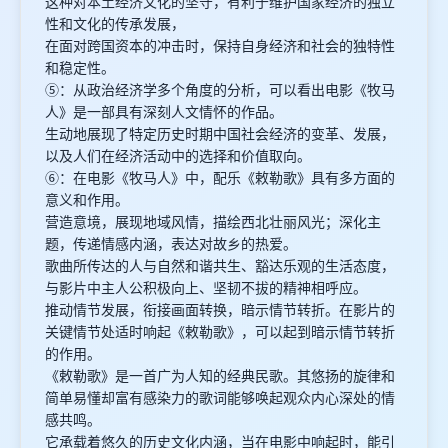
这种对本土经济文化的坚守，有利于维护国家经济的独立
性和文化的传承发展，
在面对跨国资本的冲击时，保持自身经济和社会的独特性
和稳定性。
⑤：从政治经济学多个角度的分析，可以看出电影《牧马
人》是一部具有深刻人文情怀的作品。
生动地展现了特定历史时期中国社会经济的变革、发展，
以及人们在经济活动中的选择和价值取向。
⑥：在电影《牧马人》中，配乐《敕勒歌》具有多方面的
意义和作用。
营造意境，展现地域风情，描绘西北壮丽风光；深化主
题，传递情感内涵，表达对故乡的热爱。
歌曲所传达的人与自然和谐共生、豁达乐观的生活态度，
与影片中主人公积极向上、坚韧不拔的精神相呼应。
推动情节发展，衔接画面转换，暗示情节转折。在影片的
关键情节处适时响起《敕勒歌》，可以起到暗示情节转折
的作用。
《敕勒歌》是一首广为人知的经典民歌。其悠扬的旋律和
简单易懂却富有感染力的歌词能够唤起观众内心深处的情
感共鸣。
它承载着悠久的历史文化内涵，当在电影中响起时，能引