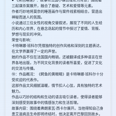
三起谋杀案展开，融合了悬疑、艺术和爱情等元素。
作者巧妙地将莫奈的睡莲画作与案件线索相结合，营造出
神秘而迷人的氛围。
小说通过三位女性的视角交替叙述，展现了不同的人生经
历和内心世界，在悬念迭起的情节中探讨了爱情、背叛、
梦想与现实的冲突。
荣誉与影响：
卡特琳娜·班科尔凭借独特的创作风格和深刻的主题表达，
在文学界赢得了一定的声誉。
她的作品不仅在法国国内畅销，还被翻译成多种语言在世
界各地出版，为不同文化背景的读者所喜爱，促进了文化
的交流与传播。
⑩：作品概况：《鳄鱼的黄眼睛》是卡特琳娜·班科尔十分
受欢迎的代表作。
这部作品文风细腻温暖，情节扣人心弦，具有独特的艺术
魅力。
作品以巧妙的结构和生动的语言吸引读者，使得读者能够
深刻感受到故事中的情感张力和生活哲理。
故事内容：围绕着弗朗索瓦·西卡尔展开。当他得知自己身
患艾滋病且生命即将终结时，他决定离开巴黎回到故乡。