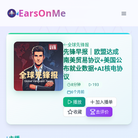
EarsOnMe
✕
✕
✕
打分
删除确认
加入播单
鼠标下留人
全球先锋报
先锋早报｜欧盟达成
南美贸易协议+美国公
创建
留
取消
确认删除
布就业数据+AI核电协
下
议
高
见
8分钟
193
6个月前
播放
加入播单
最长200字
收藏
去评价
取消
确定