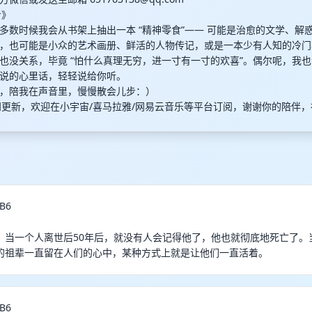
步》
多数时候我会从书架上抽出一本 “精神零食”—— 可能是治愈的文学、解
，也可能是小众的艺术画册、鲜活的人物传记，或是一本少有人知的冷门小
也没关系，毕竟 “怕什么真理无穷，进一寸有一寸的欢喜”。偶尔呢，我
说的心里话，轻轻说给你听。​
，陪我在声音里，慢慢散会儿步：）
四更新，欢迎在小宇宙/喜马拉雅/网易云音乐等平台订阅，谢谢你的陪伴，祝
B6
，当一个人离世后50年后，就没有人会记得他了，他也就彻底地死亡了。
的祖辈一直留在人们的心中，某种方式上就是让他们一直活着。
B6