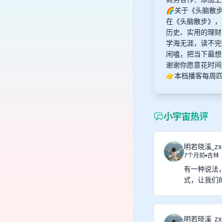
🌈关于《头脑散
在《头脑散步》，
历史、实用的理财
学海无涯，读不完
闲嗑，把当下最想
谢谢你愿意花时间
👉本档播客每周
小宇宙热评
明若晓溪_zx
7个月前
吉林
有一种说法
式，让我们
明若晓溪_zx