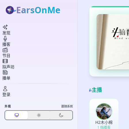
EarsOnMe
发现
播客
节目
拟声坊
播单
主播
登录
外观
跟随系统
H2木小棉
1 档播客