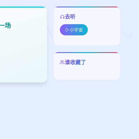
去听
爱一场
小宇宙
谁收藏了
留
下
高
见