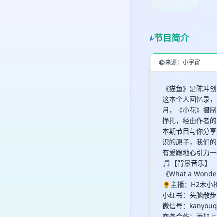
节目简介
来源：小宇宙
《猫鱼》是陈冲创
这本个人回忆录，
月，《小花》摄制
挣扎，经由作者的
本期节目与你分享
识的原子，我们的
有爱跟地心引力一
🎵【背景音乐】
《What a Wonde
🌻主播：H2木小
小红书：头脑散步
微信号：kanyo
商务合作：添加