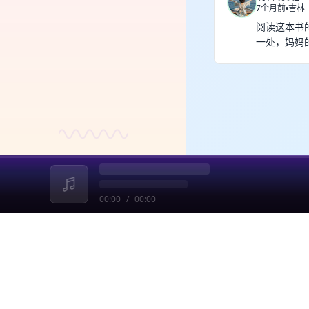
7个月前
吉林
阅读这本书
一处，妈妈
00:00
/
00:00
收起