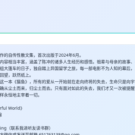
作的自传性散文集，首次出版于2024年6月。
内容相当丰富，涵盖了陈冲的诸多人生经历和感悟。祖辈与母亲的故事、
组大篷车的日子，独自踏上异国留学之旅，每一部电影不为人知的幕后，
回望，跃然纸上。
这一本《猫鱼》，所有的爱从一开始就在走向终将的失去，生命只是向宇
确从尘土而来，归尘土而去。只有面对如此的失去，我们才又一次被提醒
样永恒地主宰着一切。
rful World》
棉
uqing（联系我进听友读书群）
上方微信或发送至邮箱
651763138@qq.com