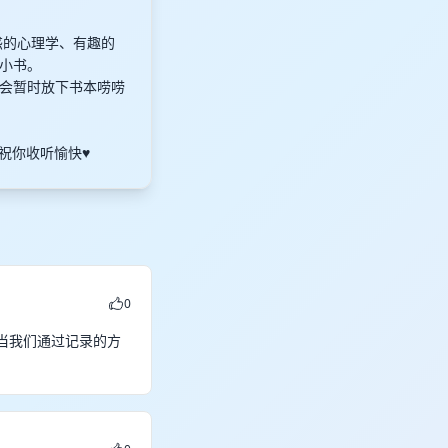
惑的心理学、有趣的
书。​
也会暂时放下书本唠唠
你收听愉快♥️
0
当我们通过记录的方