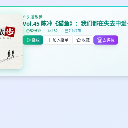
头脑散步
Vol.45 陈冲《猫鱼》：我们都在失去中
✕
✕
✕
52分钟
182
7个月前
打分
删除确认
加入播单
播放
加入播单
收藏
去评价
鼠标下留人
创建
取消
确认删除
最长200字
取消
确定