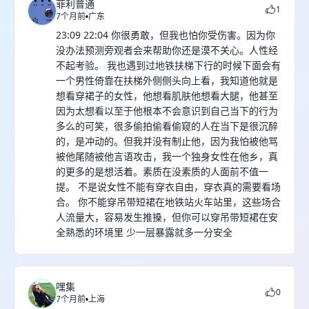
菲利普通
1
7个月前
广东
23:09 22:04 你很勇敢，但我也怕你受伤害。因为你
没办法预测旁观者会来帮助你还是漠不关心。人性经
不起考验。 我也遇到过地铁扶梯下行的时候下面会有
一个男性倚靠在扶梯外侧侧头向上看，我知道他就是
想看穿裙子的女性，他想看肌肤他想看大腿，他甚至
因为太想看以至于他根本不会意识到自己当下的行为
多么的可笑，很多偷拍偷看偷窥的人在当下是很沉醉
的，是冲动的。但我并没有制止他，因为我怕被他骂
被他尾随被他言语攻击，我一个独身女性在他乡，真
的更多的是想活着。素质在没素质的人面前不值一
提。 不是说女性不能有穿衣自由，穿衣真的需要看场
合。 你不能穿吊带短裙在地铁站火车站里，这些场合
人流量大，容易发生推搡，但你可以穿吊带短裙在安
全熟悉的环境里 少一层暴露就多一分安全
嘿集
0
7个月前
上海