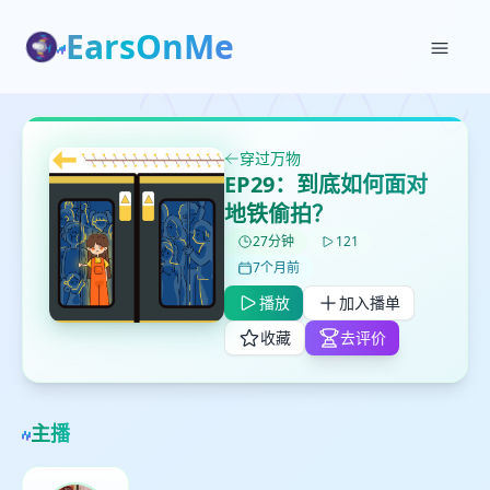
EarsOnMe
✕
✕
✕
打分
删除确认
加入播单
穿过万物
鼠标下留人
EP29：到底如何面对
地铁偷拍？
创建
27分钟
121
留
取消
确认删除
7个月前
下
高
播放
加入播单
见
收藏
去评价
最长200字
主播
取消
确定