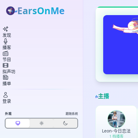
EarsOnMe
发现
播客
节目
拟声坊
播单
主播
登录
外观
跟随系统
Leon-今日恋法
1 档播客