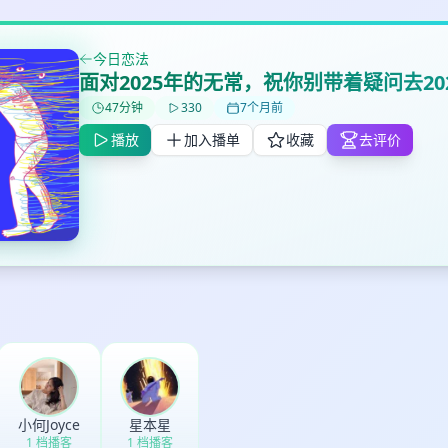
今日恋法
面对2025年的无常，祝你别带着疑问去20
✕
✕
✕
打分
删除确认
加入播单
47分钟
330
7个月前
鼠标下留人
播放
加入播单
收藏
去评价
创建
取消
确认删除
最长200字
取消
确定
小何Joyce
星本星
1 档播客
1 档播客