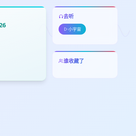
去听
26
小宇宙
留
谁收藏了
下
高
见