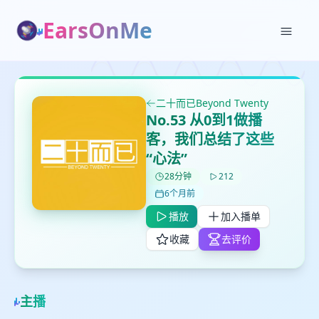
EarsOnMe
✕
✕
✕
打分
删除确认
加入播单
二十而已Beyond Twenty
鼠标下留人
No.53 从0到1做播
客，我们总结了这些
“心法”
创建
留
取消
确认删除
28分钟
212
下
高
6个月前
见
播放
加入播单
收藏
去评价
最长200字
主播
取消
确定