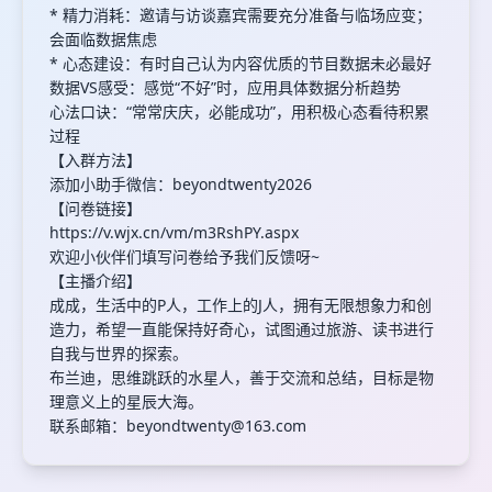
* 精力消耗：邀请与访谈嘉宾需要充分准备与临场应变；
会面临数据焦虑
* 心态建设：有时自己认为内容优质的节目数据未必最好
数据VS感受：感觉“不好”时，应用具体数据分析趋势
心法口诀：“常常庆庆，必能成功”，用积极心态看待积累
过程
【入群方法】
添加小助手微信：beyondtwenty2026
【问卷链接】
https://v.wjx.cn/vm/m3RshPY.aspx
欢迎小伙伴们填写问卷给予我们反馈呀~
【主播介绍】
成成，生活中的P人，工作上的J人，拥有无限想象力和创
造力，希望一直能保持好奇心，试图通过旅游、读书进行
自我与世界的探索。
布兰迪，思维跳跃的水星人，善于交流和总结，目标是物
理意义上的星辰大海。
联系邮箱：
beyondtwenty@163.com