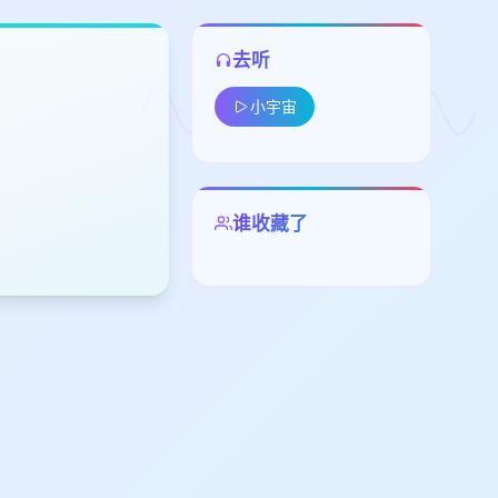
去听
小宇宙
谁收藏了
留
下
高
见