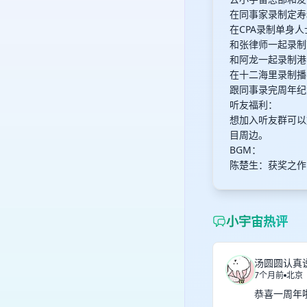
在同事家录制定寿
在CPA录制单身
和张律师一起录制
和阿龙一起录制港
在十二海里录制播
跟同事录完周年纪
听友福利：
想加入听友群可以
目周边。
BGM：
陈楚生：获奖之作
小宇宙热评
汤圆圆认真
7个月前
北京
恭喜一周年啦