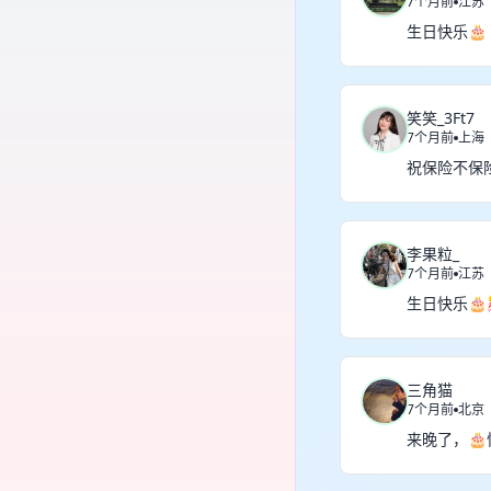
7个月前
江苏
生日快乐🎂
笑笑_3Ft7
7个月前
上海
祝保险不保
李果粒_
7个月前
江苏
生日快乐🎂
三角猫
7个月前
北京
来晚了，🎂快