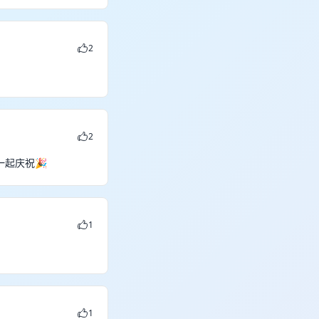
2
2
起庆祝🎉
1
1