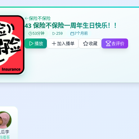
保险不保险
43 保险不保险一周年生日快乐！！
53分钟
259
7个月前
播放
加入播单
收藏
去评价
✕
✕
✕
打分
删除确认
加入播单
鼠标下留人
创建
取消
确认删除
最长200字
瓜瓜李
 档播客