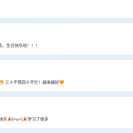
险，生日快乐哈！！！
🎊 三十不慌四十不忙！越来越好🧡
乐🎉(>ω<)🎉学习了很多