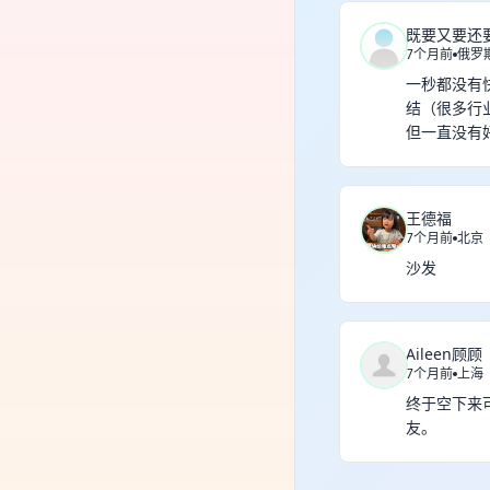
既要又要还
7个月前
俄罗
一秒都没有
结（很多行
但一直没有
王德福
7个月前
北京
沙发
Aileen顾顾
7个月前
上海
终于空下来
友。