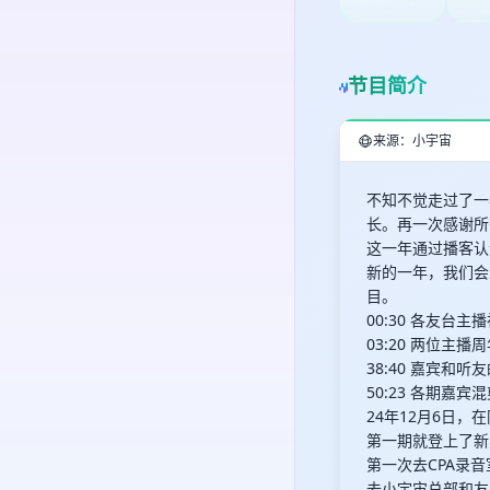
节目简介
来源：小宇宙
不知不觉走过了一
长。再一次感谢所
这一年通过播客认
新的一年，我们会
目。
00:30 各友台主
03:20 两位
38:40 嘉宾和听
50:23 各期嘉宾
24年12月6日
第一期就登上了新
第一次去CPA录
去小宇宙总部和友