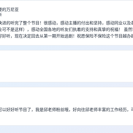
要的万尼亚
斯
快进的听完了整个节目！很感动，感动主播的付出和坚持，感动同业以及
业可不是这样），感动全国各地的听友们执着的支持和真挚的祝福！ 虽然
好好听，现在决定回去从第一期开始追剧！祝愿保险不保险这个节目越办
可以好好听节目了，我是邱老师粉丝哦，好向往邱老师丰富的工作经历，