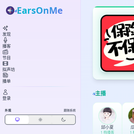
EarsOnMe
发现
播客
节目
拟声坊
播单
主播
登录
外观
跟随系统
邱小夏
1 档播客
1