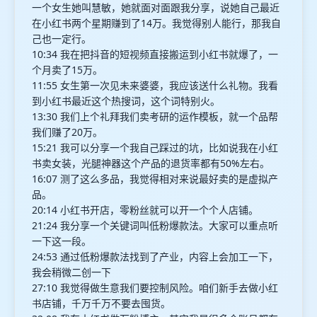
一个女生她叫慧敏，她就面对面跟我分享，说她自己最近
在小红书两个星期赚到了14万。我觉得别人能行，那我自
己也一定行。
10:34 我在把抖音的短视频直接搬运到小红书就爆了，一
个月卖了15万。
11:55 女生第一次见未来婆婆，我应该送什么礼物。我看
到小红书最近这个热搜词，这个词特别火。
13:30 我们上个礼拜我们卖考研的运作模板，就一个品帮
我们赚了20万。
15:21 我可以分享一个我自己踩过的坑，比如说我在小红
书卖女装，光腿神器这个产品的退货率都有50%左右。
16:07 测了这么多品，我觉得相对来说最好卖的是虚拟产
品。
20:14 小红书开店，零粉丝就可以开一个个人店铺。
21:24 我分享一个关键词叫低粉爆款法。大家可以重点听
一下这一段。
24:53 通过低粉爆款法找到了产业，内容上会加工一下，
我会稍微二创一下
27:10 我觉得做生意我们要控制风险。咱们新手去做小红
书店铺，千万千万不要去囤货。