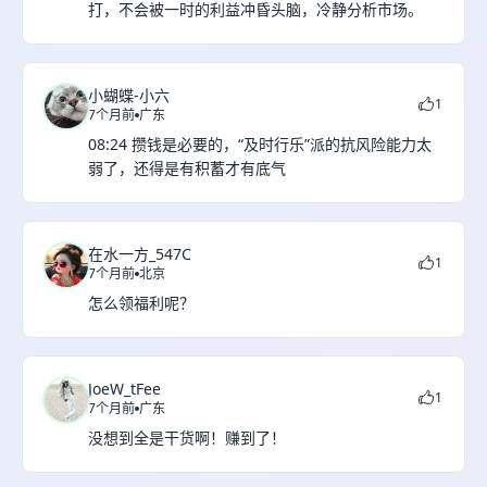
打，不会被一时的利益冲昏头脑，冷静分析市场。
小蝴蝶-小六
1
7个月前
广东
08:24 攒钱是必要的，“及时行乐”派的抗风险能力太
弱了，还得是有积蓄才有底气
在水一方_547C
1
7个月前
北京
怎么领福利呢？
JoeW_tFee
1
7个月前
广东
没想到全是干货啊！赚到了！