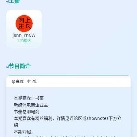
主播
高
见
最长200字
jenn_YnCW
1 档播客
取消
确定
节目简介
来源：小宇宙
本期嘉宾：书豪
新媒体电商企业主
书豪总聊电商
本期嘉宾有粉丝福利，详情见评论区或shownotes下方介
绍
本期介绍：