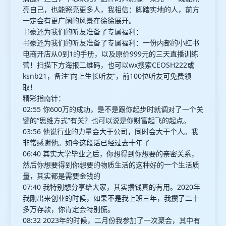
亮自己，也能照亮更多人，我相信：脚踏实地的人，前方
一定会有更广阔的风景在徐徐展开。
书豪还为我们的听友准备了专属福利：
书豪还为我们的听友准备了专属福利：一份内部的小红书
电商开店从0到1的手册，以及原价999元的三天直播训练
营！扫描下方海报二维码，也可以wx搜索CEOSH222或
ksnb21，备注“向上生长听友”，前100位听友可免费领
取！
精彩指南针：
02:55 你600万的成功，是不是跟你起步时就调对了一个关
键的“思维方式”有关？也可以说是你财富起飞的起点。
03:56 他说行业的力量会大于公司，同时会大于个人。我
非常感谢他。如今这段话已经过去十年了
06:40 其实大学毕业之后，你想得到你想要的亲密关系，
然后你想要得到你想要的物质生活的这种好的一个生活质
量，其实都是需要金钱的
07:40 我特别想分享给大家，其实攒钱真的有用。2020年
我刚出来创业的时候，如果不是我上班三年，我攒了二十
多万存款，你肯定会特别慌。
08:32 2023年的时候，二月份我参加了一次聚会，其中有