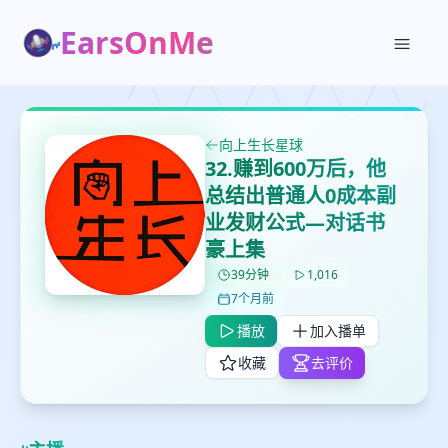
EarsOnMe
向上生长星球
32.赚到600万后，他
总结出普通人0成本副
业发财公式—对话书
豪上集
39分钟
1,016
✕
✕
✕
7个月前
打分
删除确认
加入播单
播放
加入播单
鼠标下留人
收藏
去评价
创建
留
取消
确认删除
下