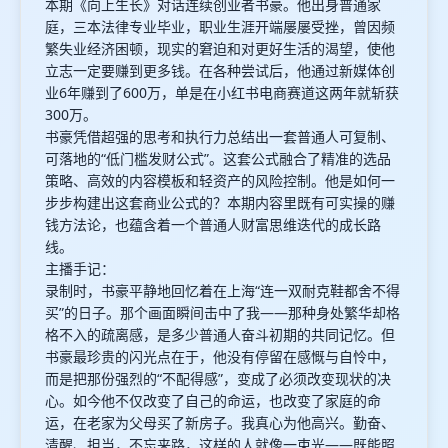
本期《向上生长》对话连续创业者书豪。他出身普通家
庭，三本法律专业毕业，职业生涯开端屡屡受挫，曾因频
繁失业经济困顿，现实的窘迫和对更好生活的渴望，使他
立志一定要赚到更多钱。在各种尝试后，他通过新媒体创
业6年赚到了600万，单是在小红书电商赛道这两年就斩获
300万。
书豪凭借超强的思考和执行力总结出一套普通人可复制、
可落地的“低门槛发财公式”。这套公式融合了精准的选品
策略、高效的内容模板和轻资产的风险控制。他是如何一
步步构建出这套商业公式的？本期内容里既有可实操的赚
钱方法论，也蕴含着一个普通人财富思维迭代的成长路
线。
主播手记：
录制时，书豪平静地回忆着在上海“连一双耐克鞋都舍不得
买”的日子。那个画面瞬间击中了我——那种身处繁华却格
格不入的疏离感，是多少普通人奋斗初期的共同记忆。但
书豪最珍贵的闪光点在于，他没有停留在感慨与自怜中，
而是把那份强烈的“不配得感”，变成了必须改变现状的决
心。如今他不仅改变了自己的命运，也改变了家庭的命
运，在老家为父母买了新房子。我真心为他高兴。勤奋、
清醒、担当，不忘来路，这样的人就像一束光——既能照