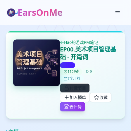
EarsOnMe
Hao的游戏PM笔记
EP00.美术项目管理基
础 - 开篇词
✕
✕
✕
打分
删除确认
付费
加入播单
11分钟
9
鼠标下留人
7个月前
付费节目
创建
留
取消
确认删除
加入播单
收藏
下
去评价
高
见