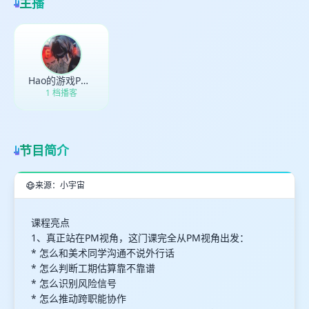
主播
最长200字
取消
确定
Hao的游戏PM笔记
1 档播客
节目简介
来源：小宇宙
课程亮点
1、真正站在PM视角，这门课完全从PM视角出发：
* 怎么和美术同学沟通不说外行话
* 怎么判断工期估算靠不靠谱
* 怎么识别风险信号
* 怎么推动跨职能协作