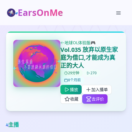
EarsOnMe
✕
✕
✕
打分
删除确认
加入播单
地球OL体验服🎮
鼠标下留人
Vol.035 放弃以原生家
庭为借口,才能成为真
创建
留
正的大人
取消
确认删除
下
29分钟
270
高
8个月前
见
播放
加入播单
收藏
去评价
最长200字
取消
确定
主播