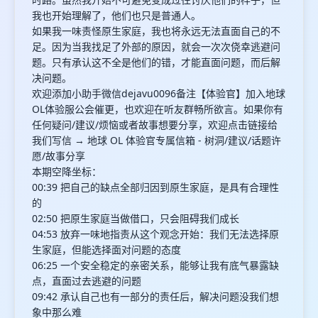
我也开始理解了，他们也只是普通人。
如果我一味责怪原生家庭，我也将永远无法直面自己的不
足。因为当我找足了外部的原因，就会一次次侥幸逃避问
题。只有承认这不全是他们的错，才能直面问题，而后解
决问题。
欢迎添加小助手微信dejavu0096备注【体验官】加入地球
OL体验服公会催更，也欢迎在听友群畅所欲言。如果你有
任何疑问/建议/烦恼或者故事想要分享，欢迎点击链接给
我们写信 → 地球 OL 体验官专属信箱 - 树洞/建议/话题许
愿/故事分享
本期空降坐标：
00:39 把自己的缺点全部归因到原生家庭，是具有合理性
的
02:50 把原生家庭当做借口，只会阻碍我们成长
04:53 放弃一味地指责从这个观念开始：我们无法选择原
生家庭，但能选择面对问题的态度
06:25 一个安全稳定的亲密关系，能够让我有底气暴露缺
点，直面过去逃避的问题
09:42 承认自己也有一部分的责任后，解决问题没我们想
象中那么难