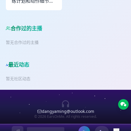
练计划和动作细节；
我们更关心一个人如
何在快节奏与信息噪
音中，重新找回自己
合作过的主播
的节奏与力量。节目
会分享可落地的训练
暂无合作过的主播
与恢复方法，也会用
更朴素、可验证的健
康知识，帮你把“变
强”从一阵热血变成一
最近动态
种长期生活方式。同
时，你也会在节目里
暂无社区动态
见证 Natuwai赤足鞋
品牌从想法到落地的
过程——我们相信，
双脚是人与土地最直
dangyaming@outlook.com
接的连接，而好的鞋
© 2026 EarsOnMe. All rights reserved.
不该替你“隔绝自
然”，而是让你更安