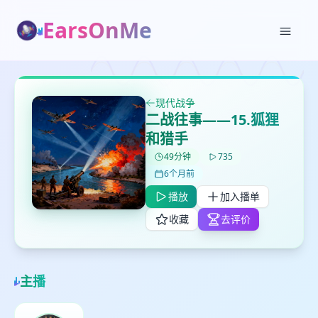
EarsOnMe
✕
✕
✕
打分
删除确认
加入播单
鼠标下留人
现代战争
二战往事——15.狐狸
创建
留
取消
确认删除
和猎手
下
49分钟
735
高
6个月前
见
播放
加入播单
收藏
去评价
最长200字
取消
确定
主播