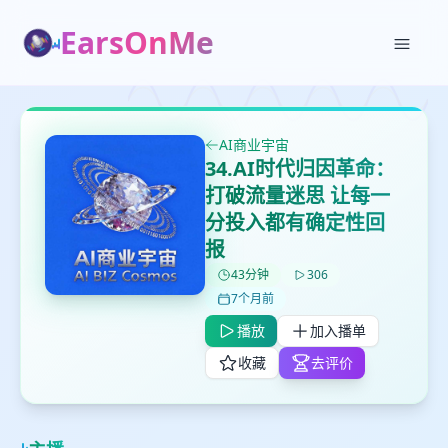
EarsOnMe
AI商业宇宙
34.AI时代归因革命：
打破流量迷思 让每一
分投入都有确定性回
✕
✕
✕
打分
删除确认
报
加入播单
鼠标下留人
43分钟
306
7个月前
播放
加入播单
创建
留
取消
确认删除
下
收藏
去评价
高
见