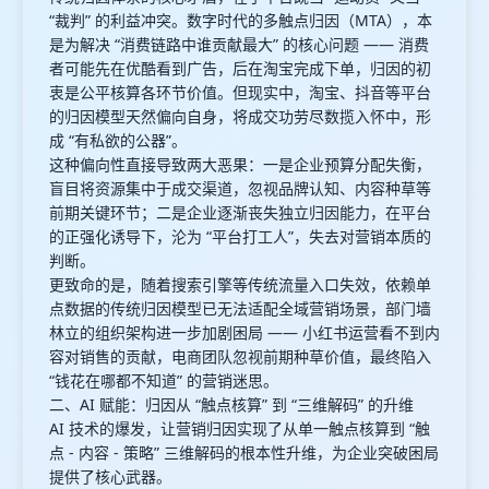
“裁判” 的利益冲突。数字时代的多触点归因（MTA），本
是为解决 “消费链路中谁贡献最大” 的核心问题 —— 消费
者可能先在优酷看到广告，后在淘宝完成下单，归因的初
衷是公平核算各环节价值。但现实中，淘宝、抖音等平台
的归因模型天然偏向自身，将成交功劳尽数揽入怀中，形
成 “有私欲的公器”。
这种偏向性直接导致两大恶果：一是企业预算分配失衡，
盲目将资源集中于成交渠道，忽视品牌认知、内容种草等
前期关键环节；二是企业逐渐丧失独立归因能力，在平台
的正强化诱导下，沦为 “平台打工人”，失去对营销本质的
判断。
更致命的是，随着搜索引擎等传统流量入口失效，依赖单
点数据的传统归因模型已无法适配全域营销场景，部门墙
林立的组织架构进一步加剧困局 —— 小红书运营看不到内
容对销售的贡献，电商团队忽视前期种草价值，最终陷入
“钱花在哪都不知道” 的营销迷思。
二、AI 赋能：归因从 “触点核算” 到 “三维解码” 的升维
AI 技术的爆发，让营销归因实现了从单一触点核算到 “触
点 - 内容 - 策略” 三维解码的根本性升维，为企业突破困局
提供了核心武器。