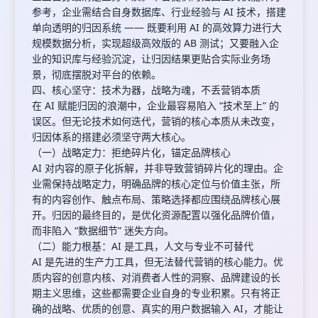
参考，企业需结合自身数据库、行业经验与 AI 技术，搭建
单向透明的归因系统 —— 既要利用 AI 的高效算力进行大
规模数据分析，实现超级高效版的 AB 测试；又要融入企
业的知识库与经验沉淀，让归因结果更贴合实际业务场
景，彻底摆脱对平台的依赖。
四、核心坚守：技术为器，战略为魂，不丢营销本质
在 AI 赋能归因的浪潮中，企业最容易陷入 “技术至上” 的
误区。但无论技术如何迭代，营销的核心本质从未改变，
归因体系的搭建必须坚守两大核心。
（一）战略定力：拒绝碎片化，锚定品牌核心
AI 对内容的原子化拆解，并非导致营销碎片化的理由。企
业需保持战略定力，明确品牌的核心定位与价值主张，所
有的内容创作、触点布局、策略选择都应围绕品牌核心展
开。归因的最终目的，是优化资源配置以强化品牌价值，
而非陷入 “数据细节” 迷失方向。
（二）能力根基：AI 是工具，人文与专业不可替代
AI 是先进的生产力工具，但无法替代营销的核心能力。优
质内容的创意内核、对消费者人性的洞察、品牌建设的长
期主义思维，这些都需要企业自身的专业积累。只有将正
确的战略、优质的创意、真实的用户数据输入 AI，才能让