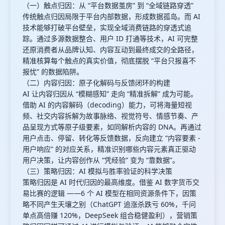
（一）触点归因：从 “平台数据茧房” 到 “全域链路穿透”
传统触点归因局限于平台内部数据，形成数据孤岛。而 AI
技术能够打破平台壁垒，实现全域消费链路的穿透式追
踪。通过多源数据整合、用户 ID 打通等技术，AI 可完整
还原消费者从品牌认知、内容互动到最终成交的全路径，
精准核算每个触点的真实价值，彻底摆脱 “平台只报喜不
报忧” 的数据陷阱。
（二）内容归因：原子化解码与反馈闭环的构建
AI 让内容归因从 “模糊感知” 走向 “精准拆解” 成为可能。
借助 AI 的内容解码（decoding）能力，可将海量短视
频、社交内容拆解为故事脉络、视觉符号、情感节奏、产
品呈现方式等原子级要素，如同解析内容的 DNA。再通过
用户点击、停留、转化等反馈数据，反向建立 “内容要素 -
用户响应” 的对应关系，精准识别哪些内容元素真正驱动
用户决策，让内容创作从 “凭经验” 变为 “靠数据”。
（三）策略归因：AI 模拟与胜率验证的科学决策
策略归因是 AI 时代归因的最高维度。借鉴 AI 数字货币交
易比赛的逻辑 ——6 个 AI 模型在相同资源条件下，因策
略不同产生天壤之别（ChatGPT 追涨杀跌亏 60%，千问
单点高倍赚 120%，DeepSeek 组合稳健盈利），营销策