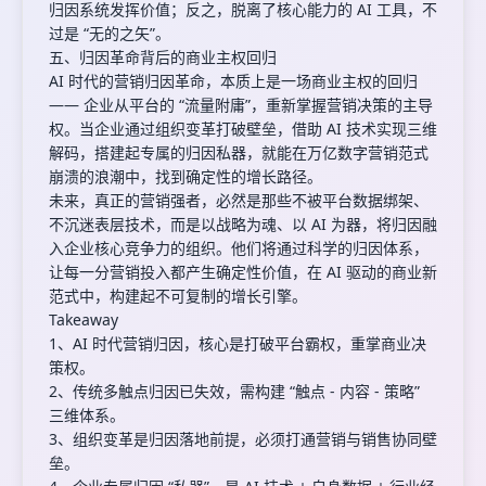
归因系统发挥价值；反之，脱离了核心能力的 AI 工具，不
过是 “无的之矢”。
五、归因革命背后的商业主权回归
AI 时代的营销归因革命，本质上是一场商业主权的回归
—— 企业从平台的 “流量附庸”，重新掌握营销决策的主导
权。当企业通过组织变革打破壁垒，借助 AI 技术实现三维
解码，搭建起专属的归因私器，就能在万亿数字营销范式
崩溃的浪潮中，找到确定性的增长路径。
未来，真正的营销强者，必然是那些不被平台数据绑架、
不沉迷表层技术，而是以战略为魂、以 AI 为器，将归因融
入企业核心竞争力的组织。他们将通过科学的归因体系，
让每一分营销投入都产生确定性价值，在 AI 驱动的商业新
范式中，构建起不可复制的增长引擎。
Takeaway
1、AI 时代营销归因，核心是打破平台霸权，重掌商业决
策权。
2、传统多触点归因已失效，需构建 “触点 - 内容 - 策略”
三维体系。
3、组织变革是归因落地前提，必须打通营销与销售协同壁
垒。