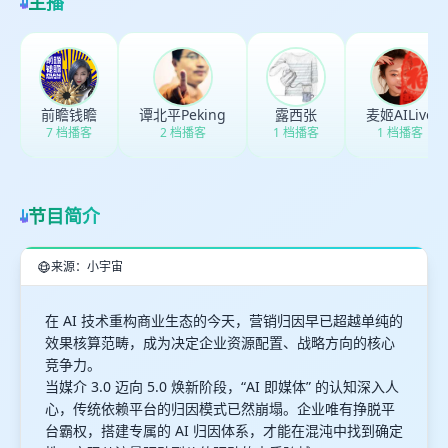
主播
最长200字
取消
确定
前瞻钱瞻
谭北平Peking
露西张
麦姬AILive
7 档播客
2 档播客
1 档播客
1 档播客
节目简介
来源：小宇宙
在 AI 技术重构商业生态的今天，营销归因早已超越单纯的
效果核算范畴，成为决定企业资源配置、战略方向的核心
竞争力。
当媒介 3.0 迈向 5.0 焕新阶段，“AI 即媒体” 的认知深入人
心，传统依赖平台的归因模式已然崩塌。企业唯有挣脱平
台霸权，搭建专属的 AI 归因体系，才能在混沌中找到确定