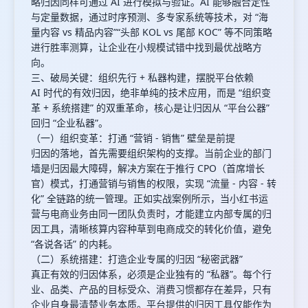
略归因同样可通过 AI 进行模拟与验证。AI 能够融合定性
与定量数据，通过时序预测、多专家系统等技术，对 “海
量内容 vs 精品内容”“头部 KOL vs 尾部 KOC” 等不同策略
进行胜率测算，让企业在小规模试错中找到最优战略方
向。
三、破局关键：组织先行 + 私器构建，摆脱平台依赖
AI 时代的有效归因，绝非单纯的技术应用，而是 “组织变
革 + 系统搭建” 的双重革命，核心是让归因从 “平台公器”
回归 “企业私器”。
（一）组织变革：打通 “营销 - 销售” 壁垒是前提
归因的落地，首先需要组织架构的支撑。当前企业的部门
墙是归因最大障碍，解决方案在于推行 CPO（首席增长
官）模式，打通营销与销售的权限，实现 “流量 - 内容 - 转
化” 全链路的统一管理。正如实战案例所示，当小红书运
营与电商业务由同一团队负责时，才能建立内部专属的归
因工具，清晰核算内容种草到电商成交的转化价值，避免
“各说各话” 的内耗。
（二）系统搭建：打造企业专属的归因 “秘密武器”
真正有效的归因体系，必须是企业独有的 “私器”。每个行
业、品类、产品的目标受众、消费习惯都存在差异，只有
企业自身最清楚业务本质。平台提供的归因工具仅能作为