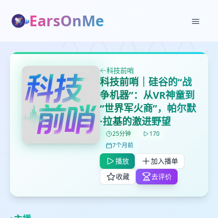
EarsOnMe
✕
✕
✕
打分
删除确认
加入播单
鼠标下留人
科技前哨
科技前哨｜硅谷的“战
争机器”：从VR神童到
创建
留
取消
确认删除
“世界军火商”，帕尔默
下
高
·拉基的激进野望
见
25分钟
170
7个月前
播放
加入播单
最长200字
收藏
去评价
取消
确定