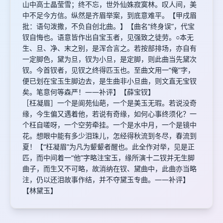
山中高士晶莹雪；终不忘，世外仙姝寂寞林。叹人间，美
中不足今方信。纵然是齐眉举案，到底意难平。【甲戌眉
批：语句泼撒，不负自创北曲。】【曲名“终身误”，代宝
钗自悔也。语意皆作出自宝玉者，见强致之徒劳。○本无
生、旦、净、末之别，是浑合言之。若按部排场，亦自有
一定脚色，黛为旦，钗为小旦，是定脚，则此曲当先黛次
钗。今首钗者，见钗之终得匹玉也。至曲文用一“俺”字，
便已划在宝玉生脚边去，是生曲非小旦曲，则文直无宝钗
矣。笔意何等森严！——补评】【薛宝钗】
［枉凝眉］一个是阆苑仙葩，一个是美玉无瑕。若说没奇
缘，今生偏又遇着他，若说有奇缘，如何心事终须化？一
个枉自嗟呀，一个空劳牵挂。一个是水中月，一个是镜中
花。想眼中能有多少泪珠儿，怎经得秋流到冬尽，春流到
夏！【“枉凝眉”为凡为颦颦者醒也。此全作对举，见是正
匹，而中间着一“他”字略注宝玉，缘所演十二钗并无生脚
曲子，而生又不可略，故消纳在钗、黛曲中，此曲亦当略
注，仍以还泪故事作结，并不夺黛玉专曲。——补评】
【林黛玉】