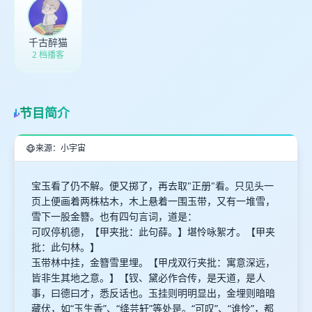
千古醉猫
2 档播客
节目简介
来源：小宇宙
宝玉看了仍不解。便又掷了，再去取"正册"看。只见头一
页上便画着两株枯木，木上悬着一围玉带，又有一堆雪，
雪下一股金簪。也有四句言词，道是：
可叹停机德，【甲夹批：此句薛。】堪怜咏絮才。【甲夹
批：此句林。】
玉带林中挂，金簪雪里埋。【甲戌双行夹批：寓意深远，
皆非生其地之意。】【钗、黛必作合传，是天道，是人
事，曰德曰才，悉反话也。玉挂则明明显出，金埋则暗暗
藏伏，如“玉生香”、“绛芸轩”等处是。“可叹”、“谁怜”，都