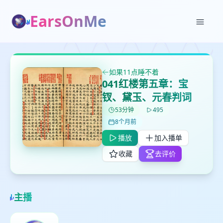
EarsOnMe
✕
✕
✕
打分
删除确认
如果11点睡不着
加入播单
041红楼第五章：宝
鼠标下留人
钗、黛玉、元春判词
53分钟
495
创建
留
取消
确认删除
8个月前
下
播放
加入播单
高
见
收藏
去评价
最长200字
主播
取消
确定