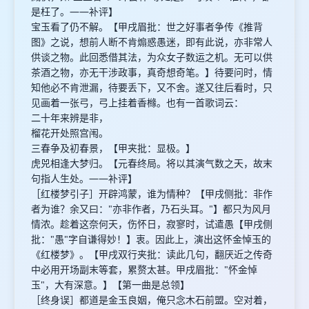
是枉了。——补评】
宝玉看了仍不解。【甲戌眉批：世之好事者争传《推背
图》之说，想前人断不肯煽惑愚迷，即有此说，亦非常人
供谈之物。此回悉借其法，为众女子数运之机。无可以供
茶酒之物，亦无干涉政事，真奇想奇笔。】待要问时，情
知他必不肯泄漏，待要丢下，又不舍。遂又往后看时，只
见画着一张弓，弓上挂着香橼。也有一首歌词云：
二十年来辨是非，
榴花开处照宫闱。
三春争及初春景，【甲夹批：显极。】
虎兕相逢大梦归。【元春终局。将以其演气数之天，故末
句指人生处。——补评】
［红楼梦引子］开辟鸿蒙，谁为情种？【甲戌侧批：非作
者为谁？余又曰："亦非作者，乃石头耳。"】都只为风月
情浓。趁着这奈何天，伤怀日，寂寥时，试遣愚【甲戌侧
批："愚"字自谦得妙！】衷。因此上，演出这怀金悼玉的
《红楼梦》。【甲戌双行夹批：读此几句，翻厌近之传奇
中必用开场副末等套，累赘太甚。甲戌眉批："怀金悼
玉"，大有深意。】【第一曲是总领】
［终身误］都道是金玉良姻，俺只念木石前盟。空对着，