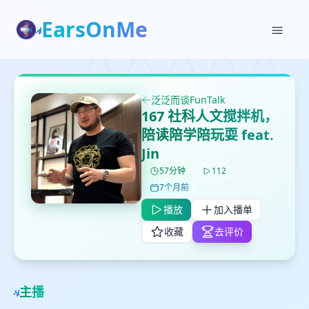
EarsOnMe
✕
✕
✕
打分
删除确认
加入播单
泛泛而谈FunTalk
鼠标下留人
167 社科人文搅拌机，
陪读陪学陪玩耍 feat.
创建
留
取消
确认删除
Jin
下
57分钟
112
高
7个月前
见
播放
加入播单
收藏
去评价
最长200字
取消
确定
主播