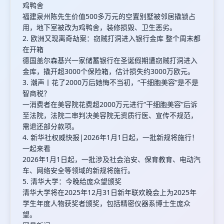
鸡鸭舍
福建泉州陈先生价值500多万元的空置别墅被邻居撬锁占
用，地下室被改为鸡鸭舍，装修损毁、卫生恶劣。
2. 欧洲又现离奇劫案：窃贼打洞进入银行金库 整个周末都
在开箱
德国盖尔森基兴一家储蓄银行在圣诞假期遭窃贼打洞进入
金库，撬开超3000个保险箱，估计损失约3000万欧元。
3. 潮声丨花了2000万后她悔不当初，“干细胞美容”是不是
智商税？
一消费者在美容院花费超2000万元进行“干细胞美容”后诉
至法院，法院二审判决美容院无资质行医、宣传不规范，
需退还部分款项。
4. 新华社权威快报|2026年1月1日起，一批新规将施行！
一起来看
2026年1月1日起，一批涉及社会治安、保育教育、电动汽
车、网络安全等领域的新规将施行。
5. 清华大学：今晚给庞众望颁奖
清华大学将在2025年12月31日新年联欢晚会上为2025年
学生年度人物获奖者颁奖，包括精密仪器系博士生庞众
望。