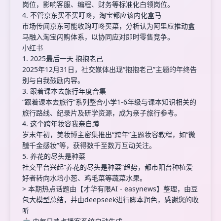
岗位，影响客服、编程、财务等标准化白领岗位。
4. 不管京东买不买叮咚，淘宝都应该内化盒马
市场传闻京东可能收购叮咚买菜，分析认为阿里应推动盒
马融入淘宝闪购体系，以协同应对即时零售竞争。
小红书
1. 2025最后一天 抱抱老己
2025年12月31日，社交媒体出现“抱抱老己”主题的年终告
别与自我鼓励内容。
3. 跟着课本去旅行年度合集
“跟着课本去旅行”系列整合小学1-6年级与课本知识相关的
旅行路线、纪录片及研学资源，成为亲子旅行参考。
4. 这个跨年妆容我亲自蹲
岁末年初，美妆博主密集推出“跨年”主题妆容教程，如“微
醺千金感妆”等，获得数千至数万互动关注。
5. 养花的尽头是种菜
社交平台兴起“养花的尽头是种菜”趋势，都市阳台种植爱
好者转向水培小葱、鸡毛菜等蔬菜水果。
> 本期热点话题由【才华有限AI - easynews】整理，由豆
包大模型总结，并由deepseek进行脚本润色，感谢您的收
听