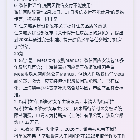
6. 微信辟谣“年底两天微信支付不能使用”
微信团队辟谣“12月30日、31日微信支付不能使用”的网络
传言，称服务一切正常。
7. 住房城乡建设部发布关于提升住房品质的意见
住房城乡建设部发布《关于提升住房品质的意见》，提出
到2030年通过完善标准、提升建造水平等任务增加“好房
子”供给。
36氪
1. 8点1氪丨Meta宣布收购Manus；微信回应安装包10多
年膨胀几百倍；上海禁毒办回应霸王茶姬咖啡因争议
Meta收购AI智能体公司Manus，创始人肖弘将出任Meta
副总裁；微信回应安装包体积增长因功能增加，已在优
化；上海禁毒办科普茶叶天然含咖啡因，市面产品符合标
准。
2. 特斯拉“车顶维权”女车主被限高，申请人为特斯拉
特斯拉“车顶维权”女车主张女士因未履行给付义务被法院
限制消费，申请人为特斯拉（上海）有限公司，涉及金额
约17.23万元。
3. “AI教父”预告“失业潮”，2026年，谁会被AI卷下岗？
科学家杰弗里·辛顿警告人工智能将在2026年取代许多工作