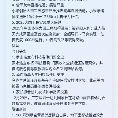
4. 雷军跨年直播推迟：感冒严重
小米创始人雷军因感冒严重推迟跨年直播活动，小米承诺
抽奖送出15台小米17 Ultra手机作为补偿。
5. 2025大国工程实现重大跨越
2025年中国多项大国工程取得进展：福建舰入列；载人航
天完成高密度及首次应急发射；全超导托卡马克实现一亿
摄氏度1000秒运行；中吉乌铁路等取得突破。
抖音
今日头条
1. 罗永浩宣布科技春晚门票全退
罗永浩宣布将“科技春晚”门票收入全额退还购票观众，并
自掏腰包将等额款项以观众名义捐赠给香港。
2. 泽连斯基大笑回应卸任后安排
乌克兰总统泽连斯基在回应卸任后安排时大笑。此前美国
披露乌克兰高层涉嫌贪污指控。
3. 家长抓着幼儿衣领护学指挥交通
12月29日，广东深圳一幼儿园家长在马路中间抓着幼儿衣
领指挥交通，教育局称系家长自愿参与护学岗。
腾讯新闻
1. 500万别墅空置遭邻居擅自占用，地下室疑被撬锁沦为