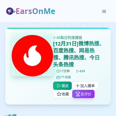
EarsOnMe
AI每日热搜播报
[12月31日]微博热搜、
百度热搜、网易热
✕
✕
✕
搜、腾讯热搜、今日
打分
删除确认
加入播单
头条热搜
鼠标下留人
17分钟
439
7个月前
创建
留
取消
确认删除
播放
加入播单
下
收藏
去评价
高
见