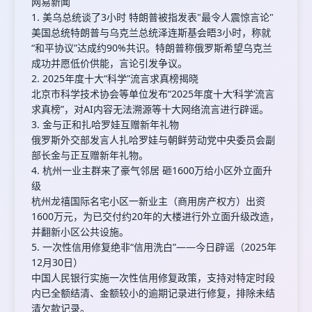
网易新闻
1. 美乌总统谈了3小时 特朗普被指发表"最令人震惊言论"
美国总统特朗普与乌克兰总统泽连斯基会晤3小时，称就
“和平协议”达成约90%共识。特朗普称俄罗斯希望乌克兰
成功并愿低价供能，言论引发争议。
2. 2025年度十大“科学”流言求真榜揭晓
北京市科学技术协会等单位发布“2025年度十大‘科学’流言
求真榜”，对AI内容无法溯源等十大网络流言进行辟谣。
3. 金与正和扎哈罗娃互赠新年礼物
俄罗斯外交部发言人扎哈罗娃与朝鲜劳动党中央委员会副
部长金与正互赠新年礼物。
4. 杭州一业主群来了豪气邻居 砸1600万给小区外立面升
级
杭州龙禧国际名宅小区一新业主（商用房产权方）出资
1600万元，为已交付约20年的大楼进行外立面升级改造，
并翻新小区公共设施。
5. 一次性信用修复绝非“信用洗白”——今日辟谣（2025年
12月30日）
中国人民银行实施一次性信用修复政策，支持对特定时段
内已全额结清、金额较小的逾期记录进行修复，排除未结
清欠款记录。