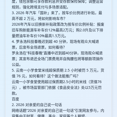
度，钱包余额可享存款利息并受存款保险保障；调整运营
规则，强化跨境支付与多场景适配。
3. 2026 年汽车「国补」来了，按车价比例进行补贴，最
高不超 2 万元，将如何影响车市？
2026年汽车以旧换新补贴政策改为按车价比例补贴：报废
旧车购新能源车补车价12%最高2万元；购2.0升及以下排
量燃油车补车价10%最高1.5万元。
4. 罗永浩科技春晚迟到超 40 分钟，现场有观众大喊退
票，后宣布全场退票，如何看待？
罗永浩在“科技春晚”直播中迟到超40分钟，现场观众喊退
票；其宣布退还全场门票费用并自掏腰包将等额款项捐作
公益。
5. 云南一小学食堂米线超保质期 2.5 小时被罚 5 万元，货
值 76 元，如何看待？这个做法能推广吗？
云南一小学食堂使用超过保质期2.5小时的米线（货值76
元），被市场监管部门依据《食品安全法》处以5万元罚
款。
百度
2. 2026 对亲爱的自己说一句话
网络话题“2026 对亲爱的自己说一句话”引发网友参与，内
容集中于财富、健康、事业、家庭等个人期望。