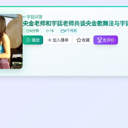
宇廷问答
✕
✕
✕
央金老师和宇廷老师共谈央金歌舞法与宇
打分
删除确认
加入播单
6分钟
18
6个月前
鼠标下留人
播放
加入播单
收藏
去评价
创建
取消
确认删除
最长200字
取消
确定