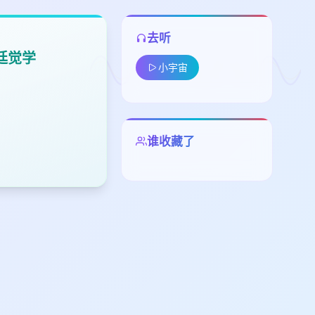
去听
廷觉学
小宇宙
留
谁收藏了
下
高
见