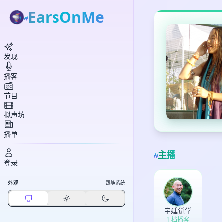
EarsOnMe
发现
播客
节目
拟声坊
播单
主播
登录
外观
跟随系统
宇廷觉学
1 档播客