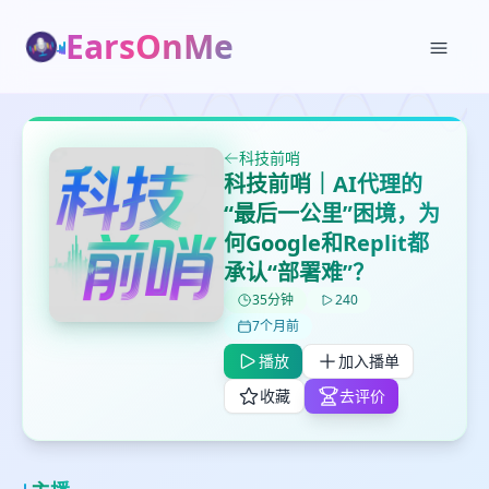
EarsOnMe
✕
✕
✕
打分
删除确认
加入播单
鼠标下留人
科技前哨
科技前哨｜AI代理的
“最后一公里”困境，为
创建
留
取消
确认删除
何Google和Replit都
下
承认“部署难”？
高
见
35分钟
240
7个月前
播放
加入播单
最长200字
收藏
去评价
取消
确定