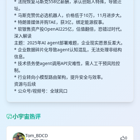
* 法院恢复马斯克558亿薪酬，承认创始人特殊，导致迁
址。
* 马斯克赞优必选机器人，价格低于10万，11月进步大。
* 特朗普媒体并购TAE，获3亿，绑定能源叙事。
* 软银售资产投OpenAI225亿，估值翻倍，恐错过时代。
深入解读
主题：2025年AI agent部署难题，企业现实愿景反差大。
* 企业数据碎片化导致agent认知混乱，无法处理非结构
信息。
* 技术债务使agent调用API灾难性，需人工干预风险控
制。
* 行业转向小模型路由架构，提升安全与效率。
资源与后续
* 公众号/视频号：全球风口
小宇宙热评
Tom_BDCD
0