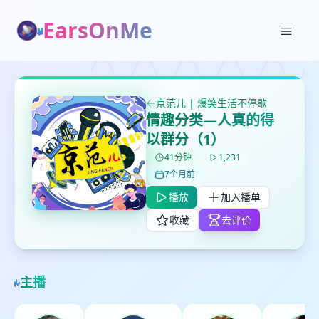
EarsOnMe
✕
✕
✕
打分
删除确认
加入播单
鼠标下留人
京范儿 | 爆笑生活不停歇
情趣分类—人真的得
创建
留
取消
确认删除
以群分（1）
下
41分钟
1,231
高
7个月前
见
播放
加入播单
收藏
去评价
最长200字
取消
确定
主播