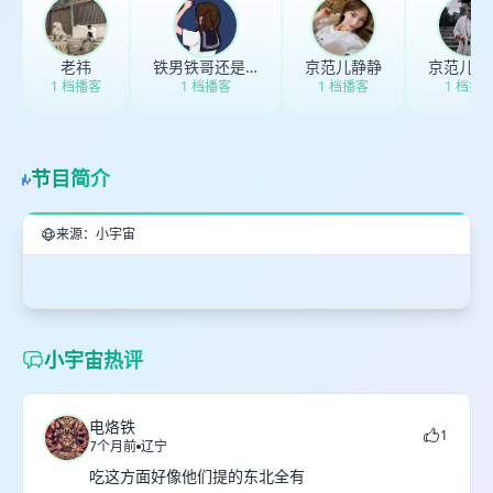
老祎
铁男铁哥还是铁铁
京范儿静静
京范儿_
1 档播客
1 档播客
1 档播客
1 档播
节目简介
来源：小宇宙
小宇宙热评
电烙铁
1
7个月前
辽宁
吃这方面好像他们提的东北全有