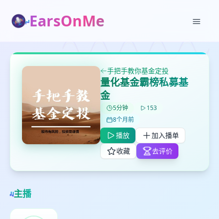
EarsOnMe
✕
✕
✕
打分
删除确认
加入播单
鼠标下留人
手把手教你基金定投
量化基金霸榜私募基
创建
留
取消
确认删除
金
下
高
5分钟
153
见
8个月前
播放
加入播单
最长200字
收藏
去评价
取消
确定
主播