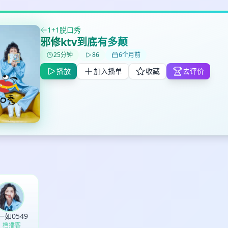
1+1脱口秀
✕
✕
✕
邪修ktv到底有多颠
打分
删除确认
加入播单
25分钟
86
6个月前
鼠标下留人
播放
加入播单
收藏
去评价
创建
取消
确认删除
最长200字
取消
确定
一如0549
1 档播客