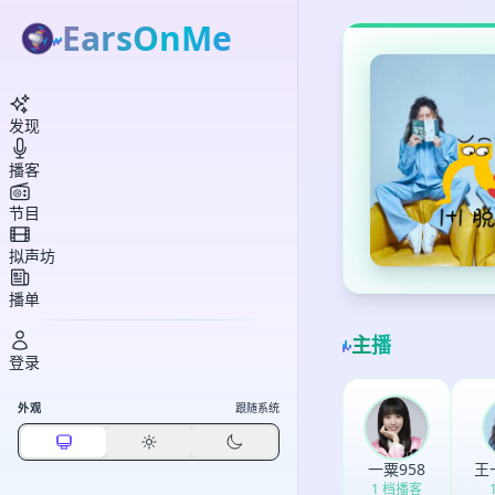
EarsOnMe
发现
播客
节目
拟声坊
播单
主播
登录
外观
跟随系统
一粟958
王
1 档播客