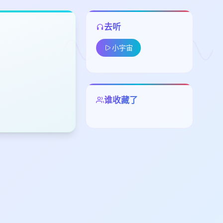
去听
小宇宙
留
谁收藏了
下
高
见