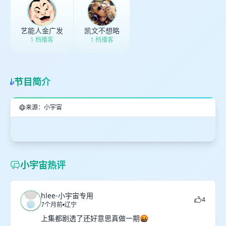
取消
确定
艺能人金广发
凯文不想略
1 档播客
1 档播客
节目简介
来源：小宇宙
小宇宙热评
hlee-小宇宙专用
4
7个月前
辽宁
上集都剧透了还好意思真做一期🤬