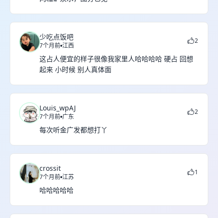
少吃点饭吧
2
7个月前
江西
这占人便宜的样子很像我家里人哈哈哈哈 硬占 回想
起来 小时候 别人真体面
Louis_wpAJ
2
7个月前
广东
每次听金广发都想打丫
crossit
1
7个月前
江苏
哈哈哈哈哈