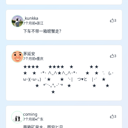
_kunkka
3
7个月前
浙江
下车不带一箱螃蟹走？
茅延安
3
7个月前
重庆
★★★★ ★★★★ ★ ★ ★
★ ★ ･*･ ∧_∧★∧_∧･*･ ★ ★ '. (｡･
ω･)(･ω･｡) ' ★ ★ '･| つ♥と |･' ★
★ *ﾟ'･｡°｡･ﾟ'* ★ ★ ★
★
coming
3
7个月前
广东
两箱矿泉水，图穷匕见