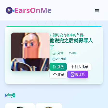
EarsOnMe
暂时没有名字的节目、
✕
✕
✕
打分
删除确认
加入播单
他说完之后就得罪人
鼠标下留人
了
5分钟
895
7个月前
创建
留
取消
确认删除
播放
加入播单
下
高
收藏
去评价
见
最长200字
主播