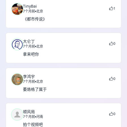
TinyBai
1
7个月前
北京
《都市传说》
大仑丁
0
7个月前
北京
拿来吧你
李鸿宇
0
7个月前
北京
萎烙格了属于
顺风局
0
7个月前
河南
拍个视频吧